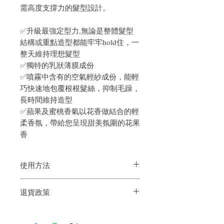
需高度支撐力的髮型設計。
✅升級最強定型力,無論是整體髮型
結構或重點造型都能牢牢hold住，一
整天維持理想髮型
✅獨特的乳狀薄膜成份
✅噴霧中含有的空氣輕紗成份，能輕
巧快速地包覆根根髮絲，抑制毛躁，
長時間維持造型
✅蘋果及蜜桃香氣以花香做結合的輕
柔香氛，帶給您呈現甜美氛圍的花果
香
使用方法
用前請先搖勻，距離頭髮10-12吋噴於乾髮
退貨政策
上即可
如果您對我們的產品質量不滿意，我們很
樂意退款給所有客戶。首先，您需要在收