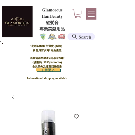
Glamorous
HairBeauty
魅髮舍
​​專業美髮用品
Search
消費滿$300 免運費 (本地）​
新會員首次9折迎新優惠
消費滿港幣500元可享有88折
(優惠碼: 2023promote)
會員積分及運費回贈計劃
了解更多
International shipping Available