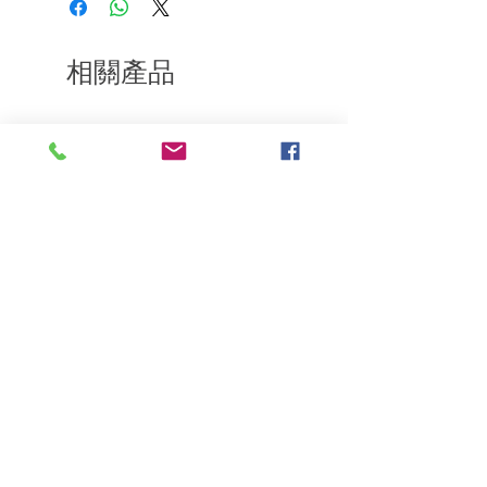
到我們的產品後的前7天內通過電子郵件
通知我們。但是，您需要支付退回的運
費。謝謝。
相關產品
深層修復
敏感護理
Kerasilk Repairing 絲馭洸水
Kerastase BAIN VITAL
誘晶漾洗髮露 250ml
DERMO-CALM 頭
髮水 1000ml
一般價格
促銷價格
HK$140.00
HK$105.00