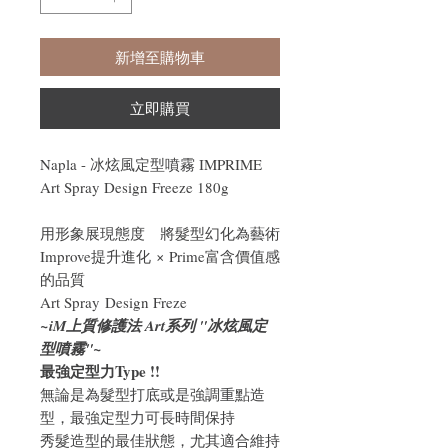
新增至購物車
立即購買
Napla - 冰炫風定型噴霧 IMPRIME
Art Spray Design Freeze 180g
用形象展現態度
將髮型幻化為藝術
Improve
提升進化
×
P
ri
me
富含價值感
的品質
Art Spray
Design Freze
~iM上質修護法 Art系列 "冰炫風定
型噴霧"~
最強定型力
Type !!
無論是為髮型打底或是強調重點造
型，
最
強定型力可長時間保持
秀髮造型的最佳狀態，尤其適合維持