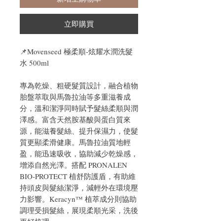
立即購買
📌Movenseed 極柔順-炫耀水潤洗髮
水 500ml
專為乾燥、粗硬髮質設計，融合植物
胎盤萃取與馬魯拉油等多重滋養成
分，溫和潔淨同時賦予髮絲柔順與潤
澤感。富含天然胺基酸與蛋白質來
源，能滋養髮絲、提升保濕力，使髮
質更顯柔滑健康。馬魯拉油質地輕
盈，能迅速吸收，協助減少乾燥感，
增添自然光澤。搭配 PRONALEN
BIO-PROTECT 植舒防護盾，有助維
持頭皮與髮絲潔淨，減輕外在環境壓
力影響。Keracyn™ 植萃成分則協助
調理受損髮絲，展現柔順光采，洗後