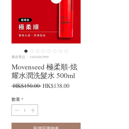
庫存單位： 54544567899
Movenseed 極柔順-炫
耀水潤洗髮水 500ml
一般價格
促銷價格
 HK$150.00 
HK$138.00
數量
*
新增至購物車