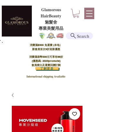
Glamorous
HairBeauty
魅髮舍
​​專業美髮用品
Search
消費滿$300 免運費 (本地）​
新會員首次9折迎新優惠
消費滿港幣500元可享有88折
(優惠碼: 2023promote)
會員積分及運費回贈計劃
了解更多
International shipping Available