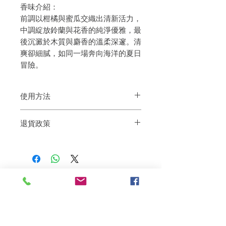
香味介紹：
前調以柑橘與蜜瓜交織出清新活力，
中調綻放鈴蘭與花香的純淨優雅，最
後沉澱於木質與麝香的溫柔深邃。清
爽卻細膩，如同一場奔向海洋的夏日
冒險。
使用方法
每日使用，洗頭時按摩3分鐘後清水沖淨
退貨政策
如果您對我們的產品質量不滿意，我們很
樂意退款給所有客戶。首先，您需要在收
到我們的產品後的前7天內通過電子郵件
通知我們。但是，您需要支付退回的運
費。謝謝。
相關產品
深層修復
敏感護理