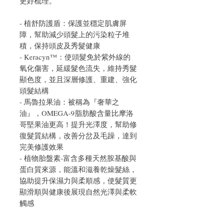
更好梳理。
- 植舒防護盾：保護並穩定肌膚屏
障，幫助減少頭髮上的污染粒子堆
積，保持頭皮及秀髮健康
- Keracyn™：使頭髮免於紫外線的
氧化傷害，延緩髮色流失，維持秀髮
顯色度，並且深層修護、重建、強化
頭髮結構
- 馬魯拉果油：被稱為『奢華之
油』，OMEGA-9脂肪酸含量比摩洛
哥堅果油更高！提升光澤度，幫助修
復髮質結構，改善分岔及毛躁，達到
完美修護效果
- 植物胎盤素-富含多種天然胺基酸與
蛋白質來源，能溫和滋養乾燥髮絲，
協助提升保濕力與柔順感，使髮質更
顯滑順與健康後展現自然光澤與柔軟
觸感