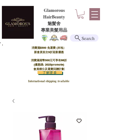
Glamorous
HairBeauty
魅髮舍
​​專業美髮用品
Search
消費滿$300 免運費 (本地）​
新會員首次9折迎新優惠
消費滿港幣500元可享有88折
(優惠碼: 2023promote)
會員積分及運費回贈計劃
了解更多
International shipping Available