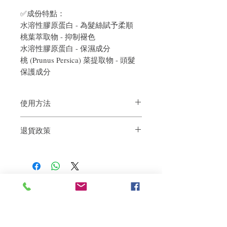
✅成份特點：
水溶性膠原蛋白 - 為髮絲賦予柔順
桃葉萃取物 - 抑制褪色
水溶性膠原蛋白 - 保濕成分
桃 (Prunus Persica) 菜提取物 - 頭髮
保護成分
使用方法
將適量洗頭水放於手心並充分起泡，利用
退貨政策
泡沫按摩頭皮及頭髮。然後沖洗乾淨。
如果您對我們的產品質量不滿意，我們很
樂意退款給所有客戶。首先，您需要在收
到我們的產品後的前7天內通過電子郵件
通知我們。但是，您需要支付退回的運
費。謝謝。​
相關產品