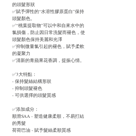
的頭髮形狀
✅賦予彈性的“水溶性膠原蛋白”保持
頭髮顏色。
✅“桃葉提取物”可以中和自來水中的
氯損傷，防止因日常洗髮而褪色，使
頭髮顏色保持美麗和光澤
✅抑制微量氯引起的褪色，賦予柔軟
的凝聚力
✅清新的青蘋果花香調，提振心情。
✅3大特點：
- 保持髮絲結構形狀
- 抑制頭髮褪色
- 可供選擇的頭髮質感
✅添加成分：
順滑SAA - 塑造健康柔順，不易打結
的秀髮
荷荷巴油 - 賦予髮絲柔順質感