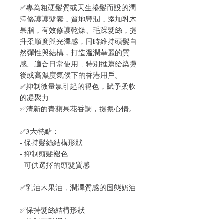
✅專為粗硬髮質或天生捲髮而設的潤
澤修護護髮素，質地豐潤，添加乳木
果脂，有效修護乾燥、毛躁髮絲，提
升柔順度與光澤感，同時維持頭髮自
然彈性與結構，打造溫潤華麗的質
感。適合日常使用，特別推薦給染燙
後或高濕度氣候下的香港用戶。
✅抑制微量氯引起的褪色，賦予柔軟
的凝聚力
✅清新的青蘋果花香調，提振心情。
✅3大特點：
- 保持髮絲結構形狀
- 抑制頭髮褪色
- 可供選擇的頭髮質感
✅乳油木果油，潤澤質感的固態奶油
✅保持髮絲結構形狀