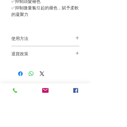
✅抑制頭髮褪色
✅抑制微量氯引起的褪色，賦予柔軟
的凝聚力
使用方法
由髮尾為中心開始塗抹至頭髮中段位置，
退貨政策
然後沖洗乾淨
如果您對我們的產品質量不滿意，我們很
樂意退款給所有客戶。首先，您需要在收
到我們的產品後的前7天內通過電子郵件
通知我們。但是，您需要支付退回的運
費。謝謝。​
相關產品
深層修復
敏感護理