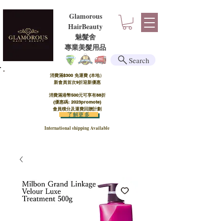
Glamorous
HairBeauty
魅髮舍
​​專業美髮用品
Search
消費滿$300 免運費 (本地）​
新會員首次9折迎新優惠
消費滿港幣500元可享有88折
(優惠碼: 2023promote)
會員積分及運費回贈計劃
了解更多
International shipping Available