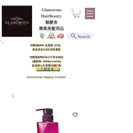
Glamorous
HairBeauty
魅髮舍
​​專業美髮用品
Search
消費滿$300 免運費 (本地）​
新會員首次9折迎新優惠
消費滿港幣500元可享有88折
(優惠碼: 2023promote)
會員積分及運費回贈計劃
了解更多
International shipping Available