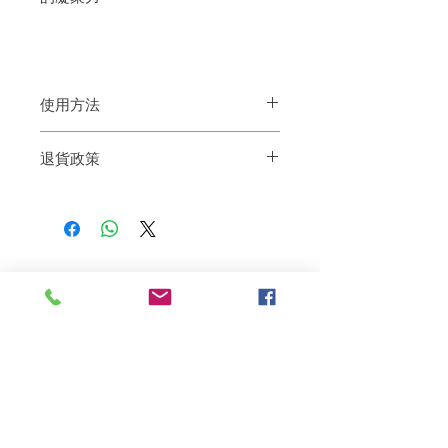
使用方法
將適量洗頭水放於手心並充分起泡，利用
退貨政策
泡沫按摩頭皮及頭髮。然後沖洗乾淨。
如果您對我們的產品質量不滿意，我們很
樂意退款給所有客戶。首先，您需要在收
到我們的產品後的前7天內通過電子郵件
通知我們。但是，您需要支付退回的運
費。謝謝。​
相關產品
深層修復
敏感護理