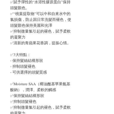
✅賦予彈性的“水溶性膠原蛋白”保持
頭髮顏色。
✅“桃葉提取物”可以中和自來水中的
氯損傷，防止因日常洗髮而褪色，使
頭髮顏色保持美麗和光澤
✅抑制微量氯引起的褪色，賦予柔軟
的凝聚力
✅清新的青蘋果花香調，提振心情。
✅3大特點：
- 保持髮絲結構形狀
- 抑制頭髮褪色
- 可供選擇的頭髮質感
✅Moisture SAA（椰油酰基苹果氨基
酸鈉），潤澤、柔軟的觸感
✅保持髮絲結構形狀
✅抑制頭髮褪色
✅抑制微量氯引起的褪色，賦予柔軟
的凝聚力