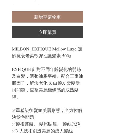
新增至購物車
立即購買
MILBON EXFIQUE Mellow Luxe 逆
齡抗衰老柔軟彈性護髮素 500g
EXFIQUE 針對不同年齡變化的髮絲
及白髮，調整油脂平衡。配合三重油
脂因子，解決老化 X 白髮X 染髮受
損問題，重塑美麗綫條感的成熟髮
絲。
✅重塑染後髮絲美麗形態，全方位解
決髮色問題
✅髮根蓬鬆、 髮尾貼服、 髮絲光澤
✅3 大技術創造美麗的成人髮絲