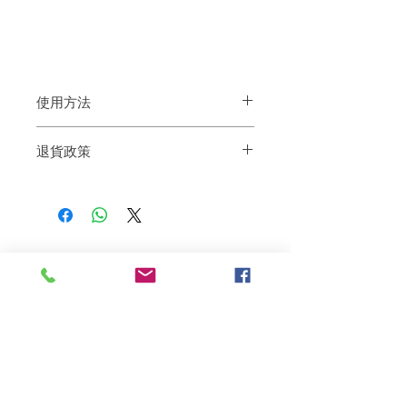
使用方法
重點塗抹髮尾，充分按摩推開至髮中間吸
退貨政策
收，然後冲洗。
如果您對我們的產品質量不滿意，我們很
樂意退款給所有客戶。首先，您需要在收
到我們的產品後的前7天內通過電子郵件
通知我們。但是，您需要支付退回的運
費。謝謝。​
相關產品
深層修復
敏感護理