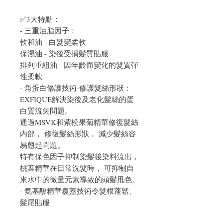
✅3大特點：
- 三重油脂因子：
軟和油 - 白髮變柔軟
保濕油 - 染後受損髮質貼服
排列重組油 - 因年齡而變化的髮質彈
性柔軟
- 角蛋白修護技術-修護髮絲形狀：
EXFIQUE解決染後及老化髮絲的蛋
白質流失問題。
通過MSVK和紫松果菊精華修復髮絲
内部， 修復髮絲形狀， 減少髮絲容
易翹起問題。
特有保色因子抑制染髮後染料流出，
桃葉精華在日常洗髮時， 可抑制自
來水中的微量元素導致的頭髮甩色。
- 氨基酸精華覆蓋技術令髮根蓬鬆、
髮尾貼服