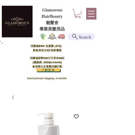
Glamorous
HairBeauty
魅髮舍
​​專業美髮用品
Search
消費滿$300 免運費 (本地）​
新會員首次9折迎新優惠
消費滿港幣500元可享有88折
(優惠碼: 2023promote)
會員積分及運費回贈計劃
了解更多
International shipping Available