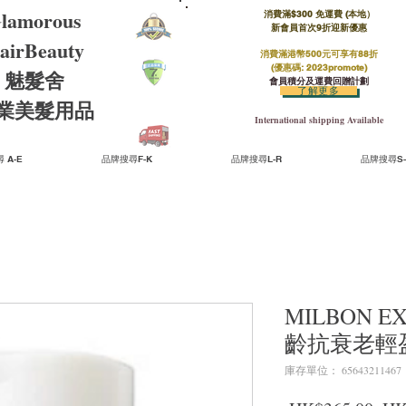
lamorous
消費滿$300 免運費 (本地）​
新會員首次9折迎新優惠
airBeauty
消費滿港幣500元可享有88折
(優惠碼: 2023promote)
魅髮舍
會員積分及運費回贈計劃
了解更多
​專業美髮用品
International shipping Available
 A-E
品牌搜尋F-K
品牌搜尋L-R
品牌搜尋S-
MILBON EX
齡抗衰老輕盈
庫存單位： 65643211467