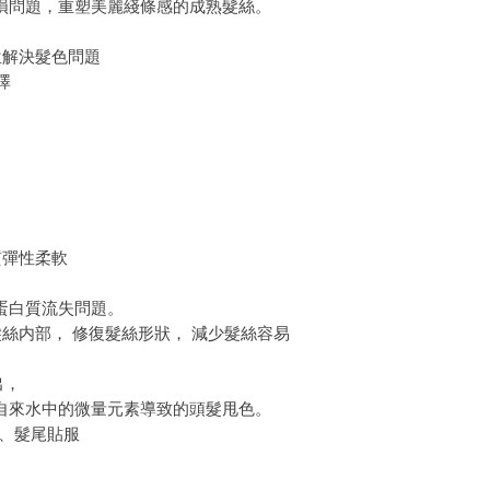
受損問題，重塑美麗綫條感的成熟髮絲。
位解決髮色問題
澤
質彈性柔軟
：
的蛋白質流失問題。
髮絲内部， 修復髮絲形狀， 減少髮絲容易
出，
自來水中的微量元素導致的頭髮甩色。
鬆、髮尾貼服