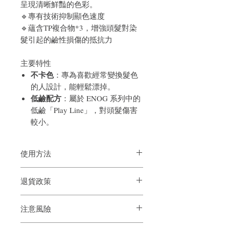
呈現清晰鮮豔的色彩。
🔹專有技術抑制顯色速度
🔹蘊含TP複合物*3，增強頭髮對染
髮引起的鹼性損傷的抵抗力
主要特性
不卡色
：專為喜歡經常變換髮色
的人設計，能輕鬆漂掉。
低鹼配方
：屬於 ENOG 系列中的
低鹼「Play Line」，對頭髮傷害
較小。
使用方法
將 Milbon ENOG 染膏與適當濃度的雙氧
退貨政策
乳（例如 6%、9% 或 12%，具體取決於目
標髮色和髮質）以 1:1 的比例混合均勻。
如果您對我們的產品質量不滿意，我們很
注意風險
樂意退款給所有客戶。首先，您需要在收
到我們的產品後的前7天內通過電子郵件
注意：此藥可使某些人仕皮膚嚴重發炎，
通知我們。但是，您需要支付退回的運