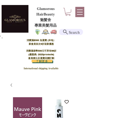
Glamorous
HairBeauty
魅髮舍
​​專業美髮用品
Search
消費滿$300 免運費 (本地）​
新會員首次9折迎新優惠
消費滿港幣500元可享有88折
(優惠碼: 2023promote)
會員積分及運費回贈計劃
了解更多
International shipping Available