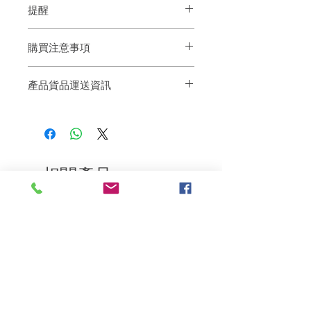
提醒
須照專家指示使用應放置于室内陰涼之處
費。謝謝。
只供外用
1. 請勿使用在有傷口，紅腫及皮膚異常部
Caution：This preparation may cause
購買注意事項
位。
serious inflammation of the skin in certain
2. 若使用後產生不適現象，立即停止使用
persons and should be used only in
產品因拍攝關係顏色可能略有差異，實際
並且洽詢皮膚科醫師。
accordance with expert advice Store in a
產品貨品運送資訊
以廠商出貨為主。
3. 敏弱性肌膚者,請於耳根部位先做少量使
cool place。For extemal use only。
用,無刺激反應再使用。
毒藥：忌食。切勿放置於兒童可觸及的此
所有染膏產品一律會從旺角百寶利商業中
4. 請將本產品放置陰暗處或是陽光無法直
産品不可以觸及眼睛，如不小心觸及眼
心門市寄出。
射處保存。
部，請立即用清水沖洗如再有不適，請立
我們亦建議你們直接親臨旺角門市購買
即向醫生求助。
或先聯絡我們以諮詢專業人士意見
使用此產品只供專業人士使用或在專業人
士指導下使用，並可能會對頭髮造成損
相關產品
害。
使用產品前，請先進行皮膚測試。
如產品最終對頭髮帶來傷害，或使用後效
深層修復
敏感護理
果不佳，魅髮舍並不會為此負上任何責
任，亦不會作出任何退款或賠價