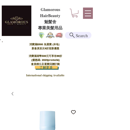
Glamorous
HairBeauty
魅髮舍
​​專業美髮用品
Search
消費滿$300 免運費 (本地）​
新會員首次9折迎新優惠
消費滿港幣500元可享有88折
(優惠碼: 2023promote)
會員積分及運費回贈計劃
了解更多
International shipping Available