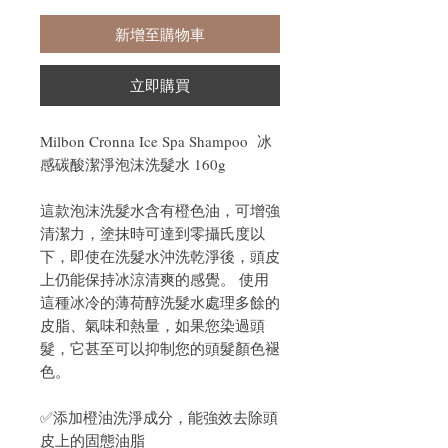
新增至購物車
立即購買
Milbon Cronna Ice Spa Shampoo 冰
感碳酸潔淨泡沫洗髮水 160g
這款泡沫洗髮水含有橙色油，可增強
清潔力，塗抹時可達到零攝氏度以
下，即使在洗髮水沖洗乾淨後，頭皮
上仍能保持冰涼清爽的感覺。 使用
這種冰冷的薄荷醇洗髮水處理多餘的
皮脂、氣味和熱量，如果您染過頭
髮，它甚至可以抑制您的頭髮顏色褪
色。
✅添加橙油洗淨成分，能強效去除頭
皮上的固態油脂