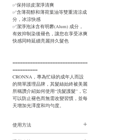
✅保持頭皮潔淨清爽
✅含薄荷醇和薄荷葉油等雙重清涼成
分，冰涼快感
✅潔淨泡沫含有明礬(Alum) 成分，
有效抑制染後褪色，讓您在享受冰爽
快感同時延續亮麗持久髮色
==============================
==========
CRONNA，專為忙碌的成年人而設
的簡單護理品牌，其髮絲始終被美麗
所稱讚介紹如何使用“洗髮護髮”，它
可以防止褪色而無需改變習慣，並每
天增加光澤度和均勻度。
使用方法
在洗髮前徹底弄濕頭髮和頭皮，以最大限