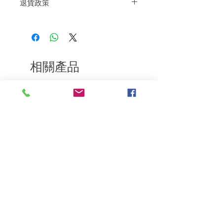
退貨政策
度地提高產品性能。 將洗髮水直接乳化在
頭皮上，享受瞬間冷卻效果。
如果您對我們的產品質量不滿意，我們很
樂意退款給所有客戶。首先，您需要在收
到我們的產品後的前7天內通過電子郵件
通知我們。但是，您需要支付退回的運
費。謝謝。​
相關產品
深層修復
敏感護理
Kerasilk Repairing 絲馭洸水
Kerastase BAIN VITAL