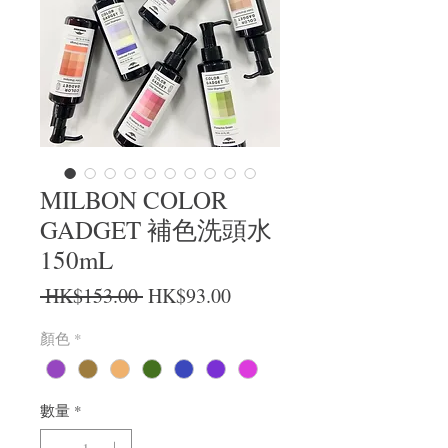
MILBON COLOR
GADGET 補色洗頭水
150mL
一般價格
促銷價格
 HK$153.00 
HK$93.00
顏色
*
數量
*