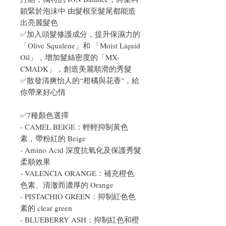
鎖緊於泡沫中 由髮根至髮尾都能造
出亮麗髮色
✅加入頭髮修護成分，提升保濕力的
「Olive Squalene」和 「Moist Liquid
Oil」，增加髮絲密度的「MX-
CMADK」，創造美麗順滑的秀髮
✅散發清爽怡人的“柑橘與花香"，給
你帶來好心情
✅7種顏色選擇
- CAMEL BEIGE：輕輕抑制黃色
素，帶粉紅的 Beige
- Amino Acid 深度抗氧化及保護秀髮
柔順效果
- VALENCIA ORANGE：補充橙色
色素、清澈而濃厚的 Orange
- PISTACHIO GREEN：抑制紅色色
素的 clear green
- BLUEBERRY ASH：抑制紅色和橙