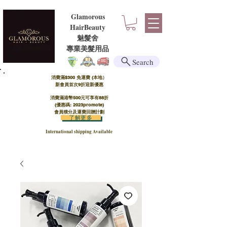
Glamorous
HairBeauty
魅髮舍
​​專業美髮用品
Search
消費滿$300 免運費 (本地）​
新會員首次9折迎新優惠
消費滿港幣500元可享有88折
(優惠碼: 2023promote)
會員積分及運費回贈計劃
了解更多
International shipping Available