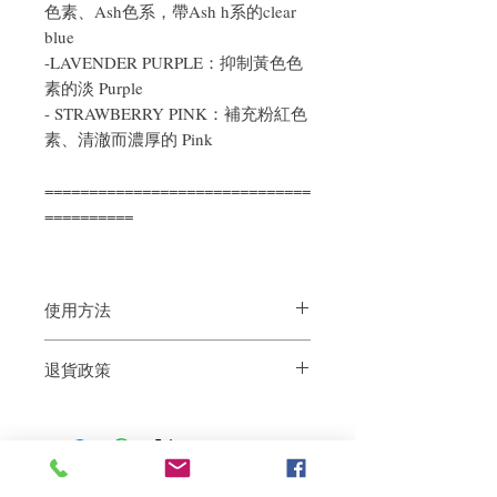
色素、Ash色系，帶Ash h系的clear
blue
-LAVENDER PURPLE：抑制黃色色
素的淡 Purple
- STRAWBERRY PINK：補充粉紅色
素、清澈而濃厚的 Pink
==============================
==========
使用方法
洗頭時按摩頭皮及頭髮數分鐘後沖淨便
退貨政策
可。
(注意：洗頭時間越長，顏色會越飽滿。客
如果您對我們的產品質量不滿意，我們很
人可以隨個人喜好而控制洗頭時間)
樂意退款給所有客戶。首先，您需要在收
到我們的產品後的前7天內通過電子郵件
通知我們。但是，您需要支付退回的運
費。謝謝。​