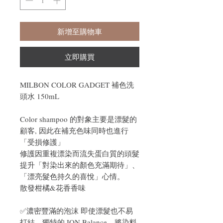
新增至購物車
立即購買
MILBON COLOR GADGET 補色洗
頭水 150mL
Color shampoo 的對象主要是漂髮的
顧客, 因此在補充色味同時也進行
「受損修護」
修護因重複漂染而流失蛋白質的頭髮
提升「對染出來的顏色充滿期待」、
「漂亮髮色持久的喜悅」心情。
散發柑橘&花香香味
✅濃密豐滿的泡沫 即使漂髮也不易
打結，獨特的 ION Balance，將染料