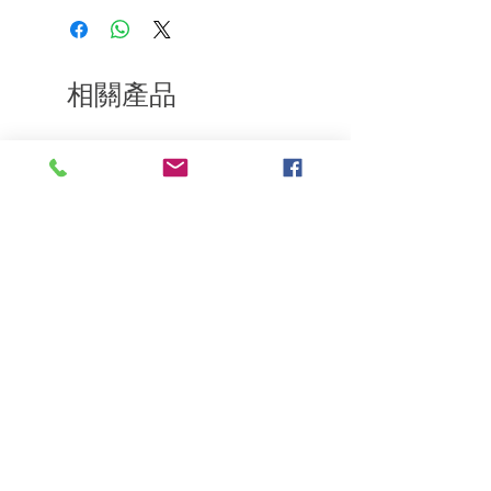
樂意退款給所有客戶。首先，您需要在收
到我們的產品後的前7天內通過電子郵件
通知我們。但是，您需要支付退回的運
費。謝謝。​
相關產品
深層修復
敏感護理
Kerasilk Repairing 絲馭洸水
Kerastase BAIN VITAL
誘晶漾洗髮露 250ml
DERMO-CALM 頭
髮水 1000ml
一般價格
促銷價格