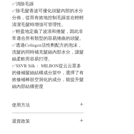
✅消除毛躁
✅除毛髮香波可優化頭髮內部的水分
分佈，從而有效地控制毛躁並在輕輕
清潔毛髮時增強可管理性。
✅輕盈地定義了波浪和捲髮，因此非
常適合所有類型的容易捲曲的頭髮。
✅透過Collagen活性劑配方的泡沫，
洗髮的同時補充髮絲內部水分，讓髮
絲柔軟而容易打理。
✅SSVR Silk： MILBON從云云眾多
的修補髮絲結構成分當中，選擇了有
效修補棒狀空洞化的成分，能提升髮
絲內部結構密度
使用方法
洗髮前將頭髮和頭皮徹底弄濕 90 秒，以
退貨政策
最大限度地提高產品性能。將洗髮精在手
掌之間乳化，然後輕輕塗抹到頭髮和頭皮
如果您對我們的產品質量不滿意，我們很
上。