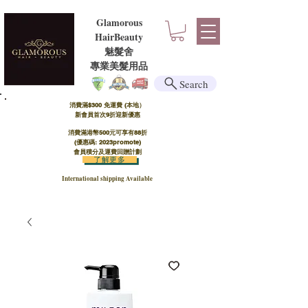
Glamorous
HairBeauty
魅髮舍
​​專業美髮用品
Search
消費滿$300 免運費 (本地）​
新會員首次9折迎新優惠
消費滿港幣500元可享有88折
(優惠碼: 2023promote)
會員積分及運費回贈計劃
了解更多
International shipping Available