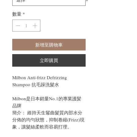
數量
*
新增至購物車
立即購買
Milbon Anti-frizz Defrizzing
Shampoo 抗毛躁洗髮水
Milbon是日本銷量No.1的專業護髪
品牌
簡介： 維持天生鬈曲髮質內部水分
分佈的均勻狀態，抑制卷縮(Frizz)現
象，讓髮絲柔軟而容易打理。