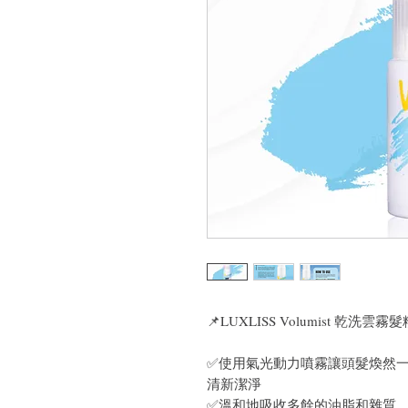
📌LUXLISS Volumist 乾洗雲霧髮
✅使用氣光動力噴霧讓頭髮煥然
清新潔淨
✅溫和地吸收多餘的油脂和雜質