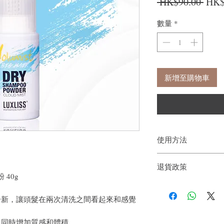
一般
 HK$90.00 
HK$
數量
*
新增至購物車
使用方法
在乾燥的頭髮上使用。在
退貨政策
或刷子按摩去除粉末。
粉 40g
如果您對我們的產品質
戶。首先，您需要在收
一新，讓頭髮在兩次清洗之間看起來和感覺
件通知我們。但是，您
，同時增加質感和體積