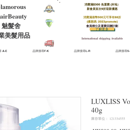
lamorous
消費滿$300 免運費 (本地）​
新會員首次9折迎新優惠
airBeauty
消費滿港幣500元可享有88折
(優惠碼: 2023promote)
魅髮舍
會員積分及運費回贈計劃
了解更多
​專業美髮用品
International shipping Available
 A-E
品牌搜尋F-K
品牌搜尋L-R
品牌搜尋S-
LUXLISS 
40g
庫存單位： 121334555