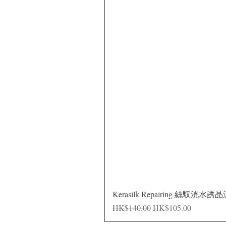
Kerasilk Repairing 絲馭洸水誘
一般價格
促銷價格
HK$140.00
HK$105.00