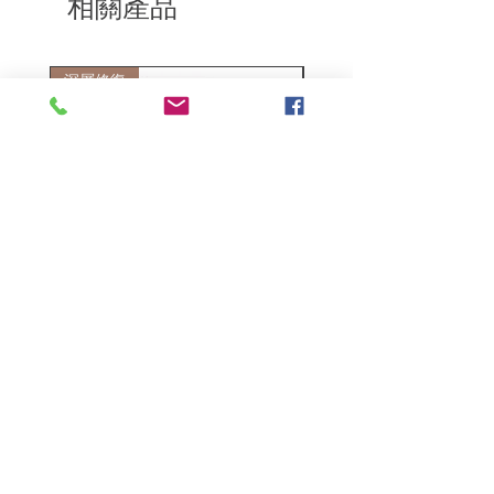
相關產品
深層修復
敏感護理
Kerasilk Repairing 絲馭洸水
Kerastase BAIN VITAL
誘晶漾洗髮露 250ml
DERMO-CALM 頭
髮水 1000ml
一般價格
促銷價格
HK$140.00
HK$105.00
一般價格
HK$510.00