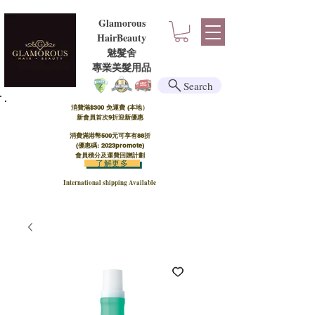
Glamorous
HairBeauty
魅髮舍
​​專業美髮用品
Search
消費滿$300 免運費 (本地）​
新會員首次9折迎新優惠
消費滿港幣500元可享有88折
(優惠碼: 2023promote)
會員積分及運費回贈計劃
了解更多
International shipping Available