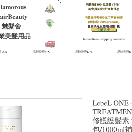
lamorous
消費滿$300 免運費 (本地）​
新會員首次9折迎新優惠
airBeauty
消費滿港幣500元可享有88折
(優惠碼: 2023promote)
魅髮舍
會員積分及運費回贈計劃
了解更多
​專業美髮用品
International shipping Available
 A-E
品牌搜尋F-K
品牌搜尋L-R
品牌搜尋S-
LebeL ONE 
TREATMEN
修護護髮素 24
包/1000m