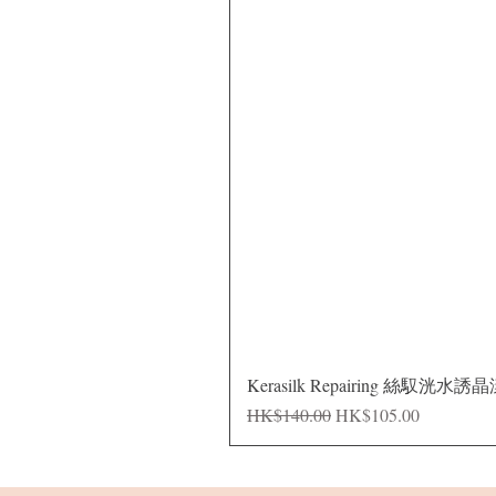
Kerasilk Repairing 絲馭洸水誘
一般價格
促銷價格
HK$140.00
HK$105.00