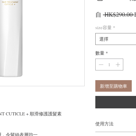
自
 HK$290.00 
size容量
*
選擇
數量
*
新增至購物車
MENT CUTICLE + 順滑修護護髮素
使用方法
層，令髮絲表層均一
洗髮後，輕輕瀝乾頭髮