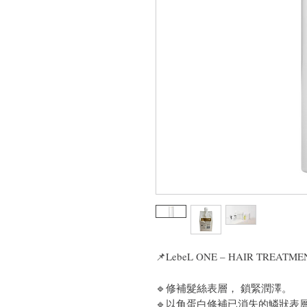
📌
LebeL ONE – HAIR TREAT
🔹
修補髮絲表層， 鎖緊潤澤。
🔹以角蛋白修補已消失的鱗狀表