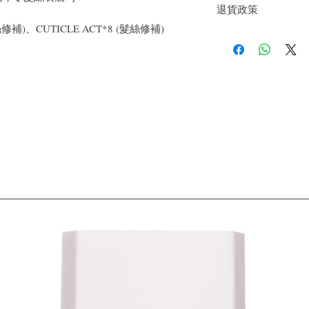
退貨政策
淨
絲修補)、CUTICLE ACT*8 (髮絲修補)
如果您對我們的產品質
戶。首先，您需要在收
件通知我們。但是，您