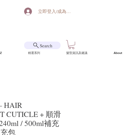
立即登入/成為會員
Search
Z
精選系列
髮型資訊及建議
About
– HAIR
T CUTICLE + 順滑
0ml / 500ml補充
l補充包