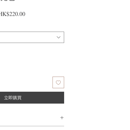
一般價格
促銷價格
HK$220.00
立即購買
，取適量塗抹於整個頭髮。 然後沖洗乾