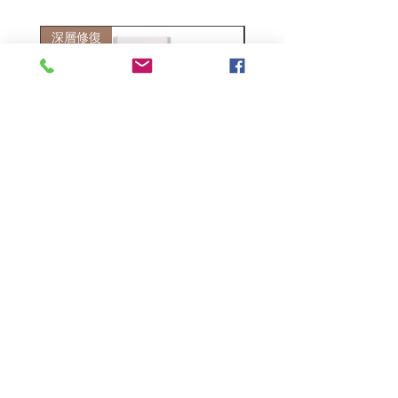
深層修復
敏感護理
Kerasilk Repairing 絲馭洸水
Kerastase BAIN VITAL
誘晶漾洗髮露 250ml
DERMO-CALM 頭
髮水 1000ml
一般價格
促銷價格
HK$140.00
HK$105.00
一般價格
HK$510.00