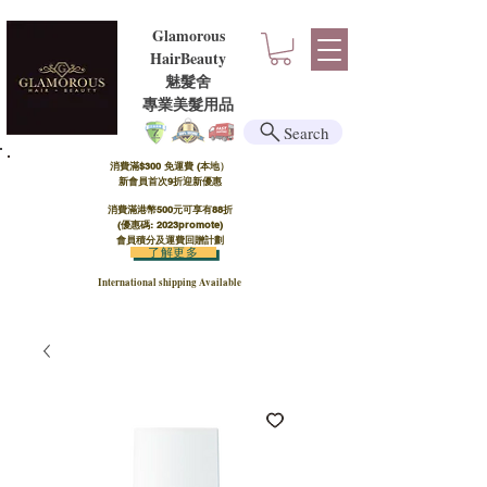
Glamorous
HairBeauty
魅髮舍
​​專業美髮用品
Search
消費滿$300 免運費 (本地）​
新會員首次9折迎新優惠
消費滿港幣500元可享有88折
(優惠碼: 2023promote)
會員積分及運費回贈計劃
了解更多
International shipping Available