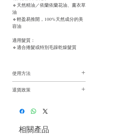
🔹天然精油／依蘭依蘭花油、薰衣草
油
🔹輕盈易推開，100%天然成分的美
容油
適用髮質：
🔹適合捲髮或特別毛躁乾燥髮質
使用方法
退貨政策
乾濕髮2用 ，逐少塗搽在中間至髮尾，以
及臉周圍的頭髮。
如果您對我們的產品質量不滿意，我們很
再搽在頭髮的表面，即刻造出光澤的微濕
樂意退款給所有客戶。首先，您需要在收
感造型。
到我們的產品後的前7天內通過電子郵件
＊還可用於身體其他地方作保濕之用
通知我們。但是，您需要支付退回的運
費。謝謝。
相關產品