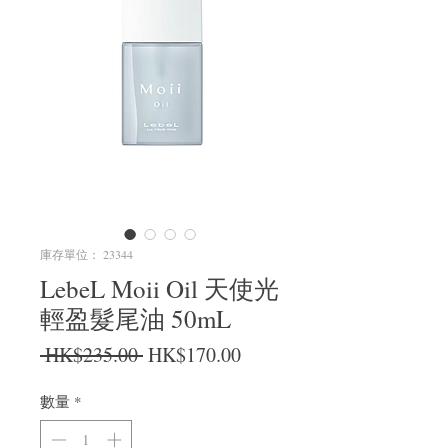
庫存單位： 23344
LebeL Moii Oil 天使光
輕盈髮尾油 50mL
一般價格
促銷價格
 HK$235.00 
HK$170.00
數量
*