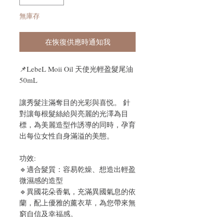
無庫存
在恢復供應時通知我
📌
LebeL Moii Oil 天使光輕盈髮尾油
50mL
讓秀髮注滿奪目的光彩與喜悦。 針
對讓每根髮絲給與亮麗的光澤為目
標，為美麗造型作誘導的同時，孕育
出每位女性自身滿溢的美態。
功效:
🔹適合髮質：容易乾燥、想造出輕盈
微濕感的造型
🔹異國花朵香氣，充滿異國氣息的依
蘭，配上優雅的薰衣草，為您帶來無
窮自信及幸福感。