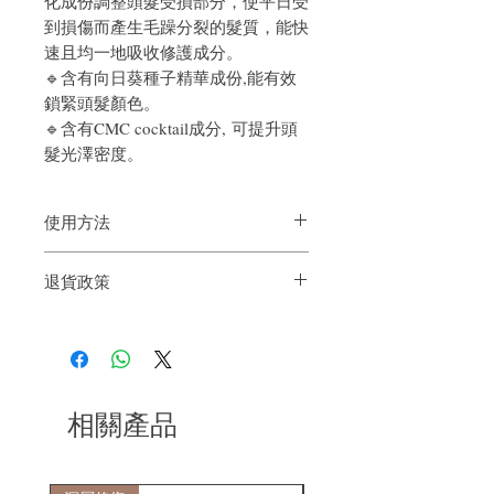
化成份調整頭髮受損部分，使平日受
到損傷而產生毛躁分裂的髮質，能快
速且均一地吸收修護成分。
🔹
含有向日葵種子精華成份,能有效
鎖緊頭髮顏色。
🔹含有CMC cocktail成分, 可提升頭
髮光澤密度。
使用方法
洗髮後，取適量塗抹於髮梢中央，混合均
退貨政策
勻，放置約 3 分鐘，然後沖洗乾淨。建議
根據損壞情況每週使用一次或兩次。
如果您對我們的產品質量不滿意，我們很
樂意退款給所有客戶。首先，您需要在收
到我們的產品後的前7天內通過電子郵件
通知我們。但是，您需要支付退回的運
費。謝謝。
相關產品