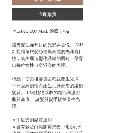
立即購買
📌
LebeL IAU Mask 髮膜 170g
讓秀髮注滿奪目的光彩與喜悦。 IAU
針對讓每根髮絲給與亮麗的光澤為目
標，為美麗造型作誘導的同時，孕育
出每位女性自身滿溢的美態。
特點：使染後髮質柔軟並產生光澤
平日受到損傷而產生毛躁分裂的染後
髮質。 12種植物萃取的精油和濃密
脂質基底， 讓髮質變柔軟並產生光
澤。
🔹中度受損髮質適用
🔹
含有穀蛋白黏膠質成份, 利用疏水