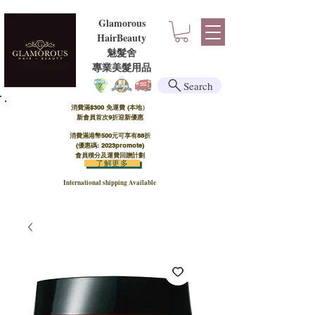
Glamorous
HairBeauty
魅髮舍
​​專業美髮用品
Search
消費滿$300 免運費 (本地）​
新會員首次9折迎新優惠
消費滿港幣500元可享有88折
(優惠碼: 2023promote)
會員積分及運費回贈計劃
了解更多
International shipping Available