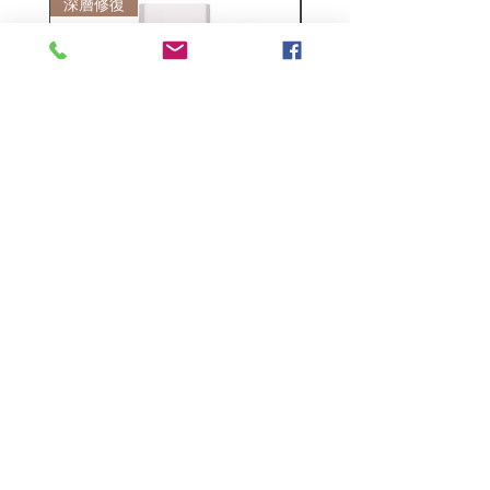
深層修復
敏感護理
Kerasilk Repairing 絲馭洸水
Kerastase BAIN VITAL
誘晶漾洗髮露 250ml
DERMO-CALM 頭
髮水 1000ml
一般價格
促銷價格
HK$140.00
HK$105.00
一般價格
HK$510.00
Follow Us