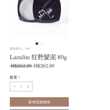
庫存單位： 400
Lazulite 狂野髮泥 80g
一般價格
促銷價格
 HK$82.00 
HK$62.00
數量
*
新增至購物車