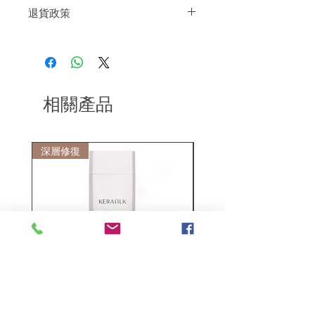
退貨政策
吹風機吹出造型線條，最後再用髮泥做出
最後造型，可以再噴上定型液或SPRAY做
如果您對我們的產品質量不滿意，我們很
收尾。
樂意退款給所有客戶。首先，您需要在收
到我們的產品後的前7天內通過電子郵件
通知我們。但是，您需要支付退回的運
費。謝謝。
相關產品
深層修復
敏感護理