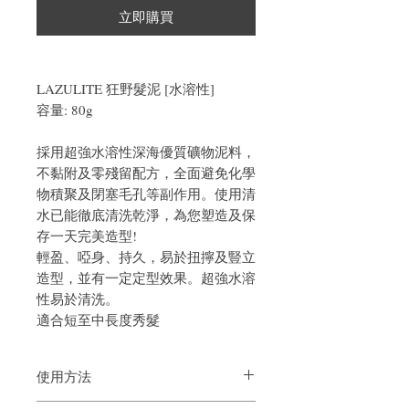
立即購買
LAZULITE 狂野髮泥 [水溶性]
容量: 80g
採用超強水溶性深海優質礦物泥料，
不黏附及零殘留配方，全面避免化學
物積聚及閉塞毛孔等副作用。使用清
水已能徹底清洗乾淨，為您塑造及保
存一天完美造型!
輕盈、啞身、持久，易於扭擰及豎立
造型，並有一定定型效果。超強水溶
性易於清洗。
適合短至中長度秀髮
使用方法
先挖一些在手上搓開，塗抹到頭髮上，用