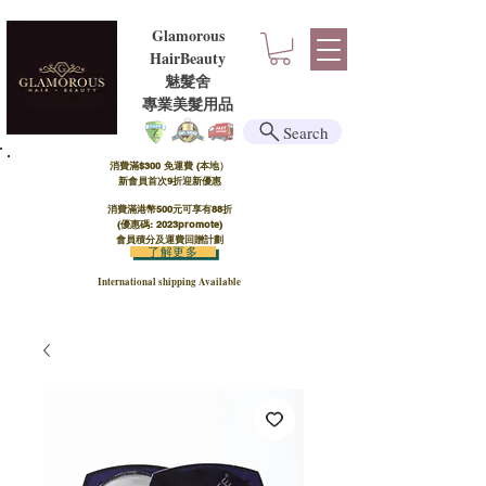
Glamorous
HairBeauty
魅髮舍
​​專業美髮用品
Search
消費滿$300 免運費 (本地）​
新會員首次9折迎新優惠
消費滿港幣500元可享有88折
(優惠碼: 2023promote)
會員積分及運費回贈計劃
了解更多
International shipping Available