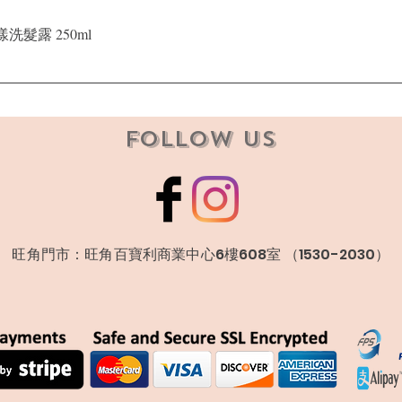
快速瀏覽
晶漾洗髮露 250ml
Follow Us
​旺角門市：旺角百寶利商業中心6樓608室 （1530-2030）