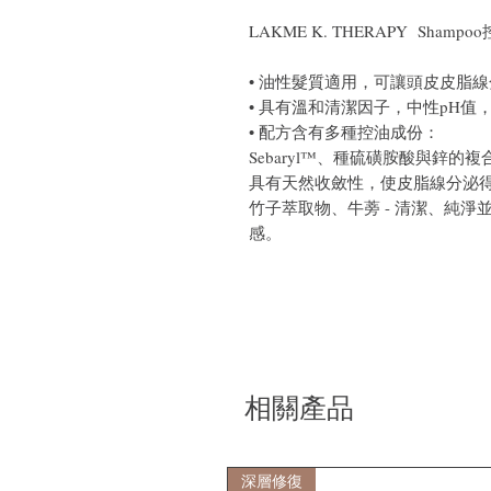
LAKME K. THERAPY Shampo
• 油性髮質適用，可讓頭皮皮脂
• 具有溫和清潔因子，中性pH值
• 配方含有多種控油成份：
Sebaryl™、種硫磺胺酸與鋅的
具有天然收斂性，使皮脂線分泌
竹子萃取物、牛蒡 - 清潔、純
感。
相關產品
深層修復