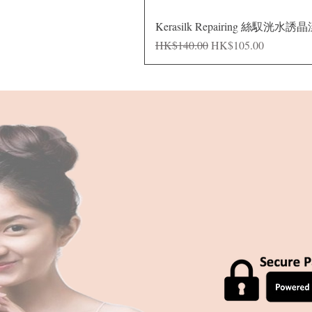
Kerasilk Repairing 絲馭洸水誘
一般價格
促銷價格
HK$140.00
HK$105.00