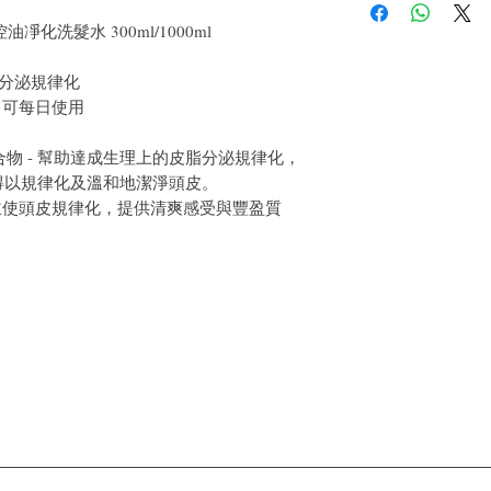
戶。首先，您需要在收
o控油凈化洗髮水 300ml/1000ml
件通知我們。但是，您
線分泌規律化
，可每日使用
複合物 - 幫助達成生理上的皮脂分泌規律化，
得以規律化及溫和地潔淨頭皮。
淨並使頭皮規律化，提供清爽感受與豐盈質