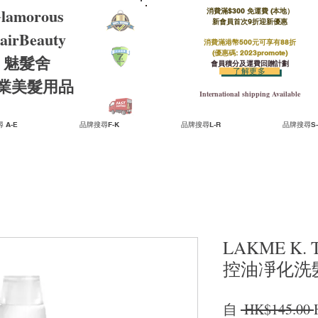
lamorous
消費滿$300 免運費 (本地）​
新會員首次9折迎新優惠
airBeauty
消費滿港幣500元可享有88折
(優惠碼: 2023promote)
魅髮舍
會員積分及運費回贈計劃
了解更多
​專業美髮用品
International shipping Available
 A-E
品牌搜尋F-K
品牌搜尋L-R
品牌搜尋S-
LAKME K. 
控油凈化洗髮水 
自
 HK$145.00 