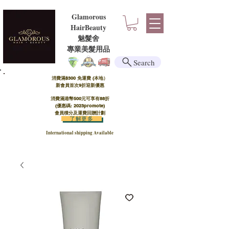
Glamorous
HairBeauty
魅髮舍
​​專業美髮用品
Search
消費滿$300 免運費 (本地）​
新會員首次9折迎新優惠
消費滿港幣500元可享有88折
(優惠碼: 2023promote)
會員積分及運費回贈計劃
了解更多
International shipping Available