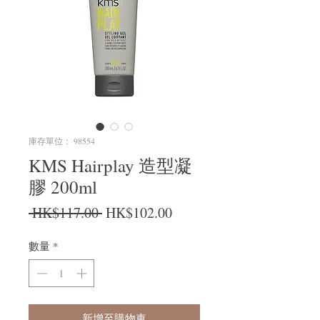
庫存單位： 98554
KMS Hairplay 造型凝
膠 200ml
一般價格
促銷價格
 HK$117.00 
HK$102.00
數量
*
新增至購物車