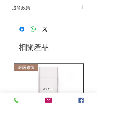
塗抹在頭髮上並吹乾。想要濕潤的外觀，
退貨政策
讓它自然風乾
如果您對我們的產品質量不滿意，我們很
樂意退款給所有客戶。首先，您需要在收
到我們的產品後的前7天內通過電子郵件
通知我們。但是，您需要支付退回的運
費。謝謝。
相關產品
深層修復
敏感護理