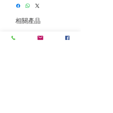
樂意退款給所有客戶。首先，您需要在收
到我們的產品後的前7天內通過電子郵件
通知我們。但是，您需要支付退回的運
費。謝謝。​
相關產品
深層修復
敏感護理
Kerasilk Repairing 絲馭洸水
Kerastase BAIN VITAL
誘晶漾洗髮露 250ml
DERMO-CALM 頭
髮水 1000ml
一般價格
促銷價格
HK$140.00
HK$105.00