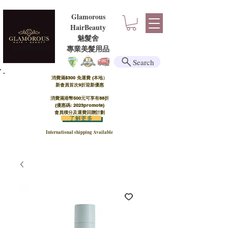
Glamorous
HairBeauty
魅髮舍
​​專業美髮用品
Search
消費滿$300 免運費 (本地）​
新會員首次9折迎新優惠
消費滿港幣500元可享有88折
(優惠碼: 2023promote)
會員積分及運費回贈計劃
了解更多
International shipping Available