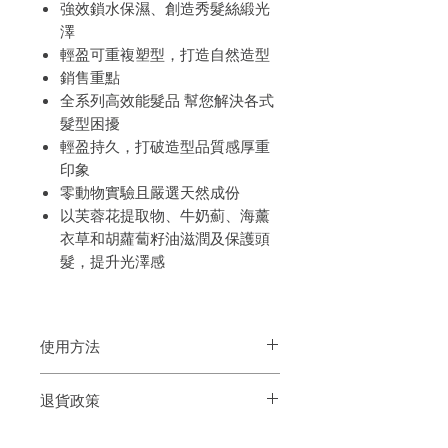
強效鎖水保濕、創造秀髮絲緞光
澤
輕盈可重複塑型，打造自然造型
銷售重點
全系列高效能髮品 幫您解決各式
髮型困擾
輕盈持久，打破造型品質感厚重
印象
零動物實驗且嚴選天然成份
以芙蓉花提取物、牛奶薊、海薰
衣草和胡蘿蔔籽油滋潤及保護頭
髮，提升光澤感
使用方法
搖勻並噴灑在定型的頭髮上
退貨政策
如果您對我們的產品質量不滿意，我們很