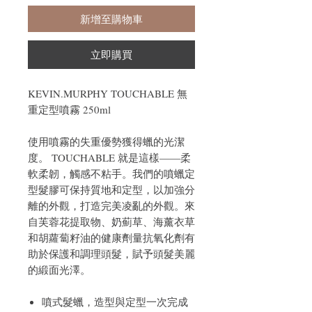
新增至購物車
立即購買
KEVIN.MURPHY TOUCHABLE 無
重定型噴霧 250ml
使用噴霧的失重優勢獲得蠟的光潔
度。 TOUCHABLE 就是這樣——柔
軟柔韌，觸感不粘手。我們的噴蠟定
型髮膠可保持質地和定型，以加強分
離的外觀，打造完美凌亂的外觀。來
自芙蓉花提取物、奶薊草、海薰衣草
和胡蘿蔔籽油的健康劑量抗氧化劑有
助於保護和調理頭髮，賦予頭髮美麗
的緞面光澤。
噴式髮蠟，造型與定型一次完成