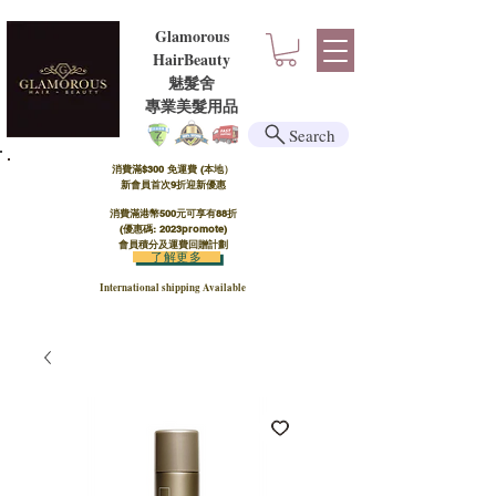
Glamorous
HairBeauty
魅髮舍
​​專業美髮用品
Search
消費滿$300 免運費 (本地）​
新會員首次9折迎新優惠
消費滿港幣500元可享有88折
(優惠碼: 2023promote)
會員積分及運費回贈計劃
了解更多
International shipping Available