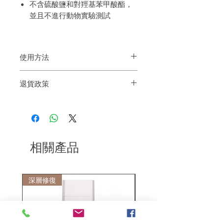
不含硫酸鹽和對羥基苯甲酸酯，
並且不進行動物實驗測試
使用方法
造型後，把產品搖勻，距離15-20厘米噴灑
退貨政策
於秀髮上，靜置約30秒
如果您對我們的產品質量不滿意，我們很
樂意退款給所有客戶。首先，您需要在收
到我們的產品後的前7天內通過電子郵件
通知我們。但是，您需要支付退回的運
費。謝謝。​
相關產品
深層修復
敏感護理