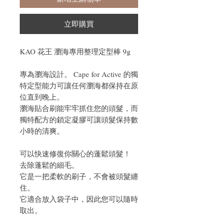
立即購買
KAO 花王 瀏海專用整理定型棒 9g
專為瀏海設計。 Cape for Active 的獨
特定型能力可讓任何瀏海都保持在原
位直到晚上。
瀏海貼合刷能牢牢抓住您的頭髮，而
獨特配方的鎖定凝膠可讓頭髮保持數
小時的清爽。
可以快速修復你關心的蓬鬆頭髮！
去除蓬鬆的細毛。
它是一把柔軟的刷子，不會被頭髮纏
住。
它適合放入袋子中，因此您可以隨時
取出。