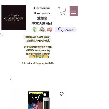
Glamorous
HairBeauty
魅髮舍
​​專業美髮用品
Search
消費滿$300 免運費 (本地）​
新會員首次9折迎新優惠
消費滿港幣500元可享有88折
(優惠碼: 2023promote)
會員積分及運費回贈計劃
了解更多
International shipping Available