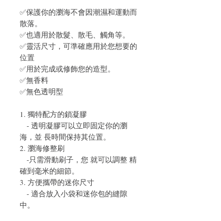
✅保護你的瀏海不會因潮濕和運動而
散落。
✅也適用於散髮、散毛、觸角等。
✅靈活尺寸，可準確應用於您想要的
位置
✅用於完成或修飾您的造型。
✅無香料
✅無色透明型
1. 獨特配方的鎖凝膠
- 透明凝膠可以立即固定你的瀏
海，並 長時間保持其位置。
2. 瀏海修整刷
-只需滑動刷子，您 就可以調整 精
確到毫米的細節。
3. 方便攜帶的迷你尺寸
- 適合放入小袋和迷你包的縫隙
中。