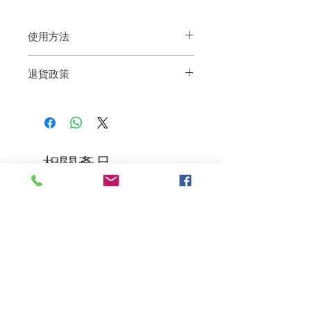
使用方法
※當頭頂的毛髮令人在意時
退貨政策
將刷子稍微抬高，輕輕地使短毛髮融入。
※當束髮凌亂時
如果您對我們的產品質量不滿意，我們很
用刷子使從側面或後腦勺露出的細小毛髮
樂意退款給所有客戶。首先，您需要在收
融合。
到我們的產品後的前7天內通過電子郵件
※當想要整理劉海時
通知我們。但是，您需要支付退回的運
將刷子插入劉海內側，並輕輕地滑動。
費。謝謝。
相關產品
深層修復
敏感護理