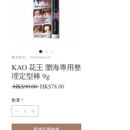
庫存單位： 767676843333
KAO 花王 瀏海專用整
理定型棒 9g
一般價格
促銷價格
 HK$90.00 
HK$78.00
數量
*
新增至購物車