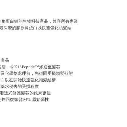
併使用，令漸進式修復
步驟4：等待4分鐘讓
步驟5：完成後直接吹
裂的角蛋白鏈的生物科技產品，兼容所有專業
髮最深層的膠原角蛋白以快速強化頭髮結
技產品
表層，令K18Peptide™滲透至髮芯
劑及化學劑處理前，先穩固受損頭髮狀態
蛋白以在開始快速強化頭髮結構
被藥水侵害的受損程度
令漸進式修護髮芯的效果更佳
能夠回復頭髮94% 原始彈性