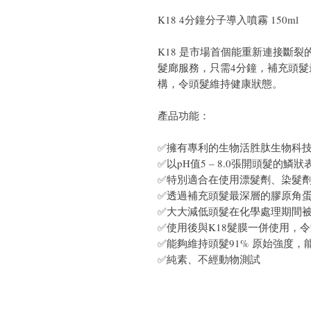
K18 4分鐘分子導入噴霧 150ml
K18 是市場首個能重新連接斷
髮廊服務，只需4分鐘，補充頭
構，令頭髮維持健康狀態。
產品功能：
✅擁有專利的生物活胜肽生物科
✅以pH值5 – 8.0張開頭髮的鱗狀
✅特別適合在使用漂髮劑、染髮
✅透過補充頭髮最深層的膠原角
✅大大減低頭髮在化學處理期間
✅使用後與K18髮膜一併使用，
✅能夠維持頭髮91% 原始強度，
✅純素、不經動物測試