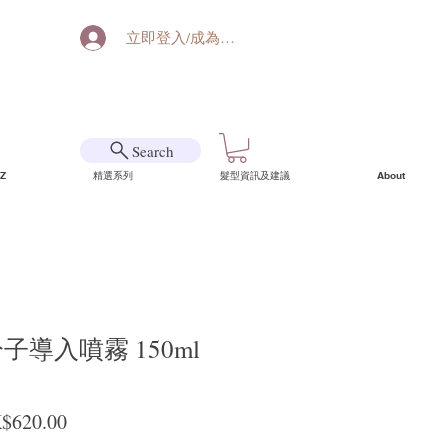
立即登入/成為會員
Search
Z
精選系列
髮型資訊及建議
About
分子導入噴霧 150ml
般價格
促銷價格
$620.00