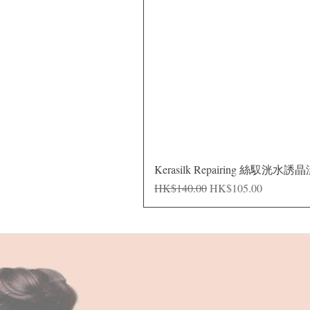
Kerasilk Repairing 絲馭洸水誘
一般價格
促銷價格
HK$140.00
HK$105.00