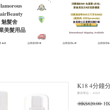
lamorous
消費滿$300 免運費 (本地）​
新會員首次9折迎新優惠
airBeauty
消費滿港幣500元可享有88折
(優惠碼: 2023promote)
魅髮舍
會員積分及運費回贈計劃
了解更多
​專業美髮用品
International shipping Available
 A-E
品牌搜尋F-K
品牌搜尋L-R
品牌搜尋S-
K18 4分鐘
庫存單位： 43435
一
 HK$820.00 
HK