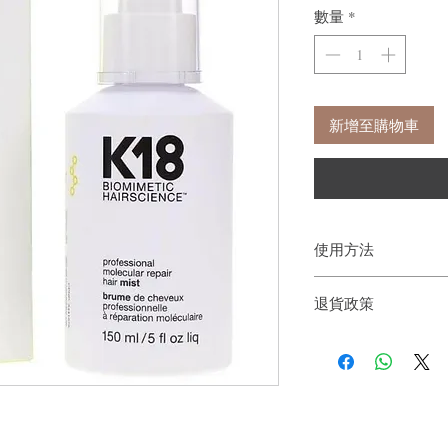
數量
*
新增至購物車
使用方法
步驟1：用清水輕輕噴
退貨政策
步驟2：在每段頭髮平均
沖洗頭髮。（因應頭髮
如果您對我們的產品質
表）
戶。首先，您需要在收
*凡加入任何藥水配方
件通知我們。但是，您
霧，以強韌頭髮結構。
步驟3：將藥水直接塗在
步驟4：如常進行漂髮/
步驟5：完成漂染髮/直