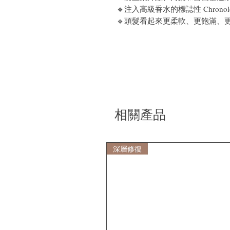
🔹注入高級香水的標誌性 Chrono
🔹
頭髮看起來更柔軟、更飽滿、
相關產品
深層修復