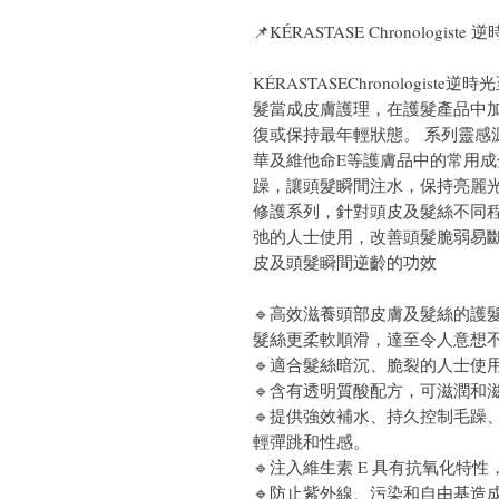
📌
KÉRASTASE Chronologist
KÉRASTASEChronologi
髮當成皮膚護理，在護髮產品中
復或保持最年輕狀態。 系列靈感
華及維他命E等護膚品中的常用
躁，讓頭髮瞬間注水，保持亮麗光澤
修護系列，針對頭皮及髮絲不同
弛的人士使用，改善頭髮脆弱易
皮及頭髮瞬間逆齡的功效
🔹
高效滋養頭部皮膚及髮絲的護
髮絲更柔軟順滑，達至令人意想
🔹
適合髮絲暗沉、脆裂的人士使
🔹含有透明質酸配方，可滋潤和
🔹提供強效補水、持久控制毛躁、
輕彈跳和性感。
🔹注入維生素 E 具有抗氧化特
🔹防止紫外線、污染和自由基造