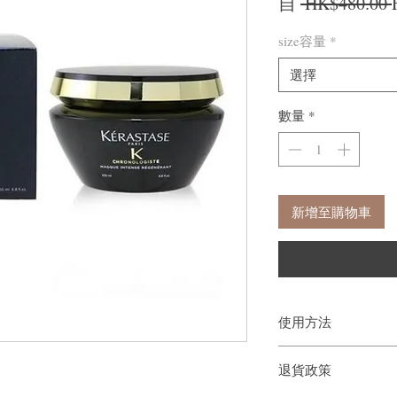
自
 HK$480.00 
size容量
*
選擇
數量
*
新增至購物車
使用方法
退貨政策
使用逆時光至臻修護浴髮
鐘後徹底沖洗。