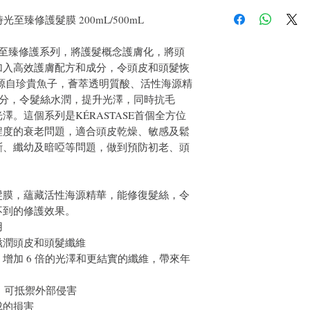
如果您對我們的產品質
戶。首先，您需要在收
e 逆時光至臻修護髮膜 200mL/500mL
件通知我們。但是，您
ste逆時光至臻修護系列，將護髮概念護膚化，將頭
加入高效護膚配方和成分，令頭皮和頭髮恢
源自珍貴魚子，薈萃透明質酸、活性海源精
成分，令髮絲水潤，提升光澤，同時抗毛
。這個系列是KÉRASTASE首個全方位
程度的衰老問題，適合頭皮乾燥、敏感及鬆
斷、纖幼及暗啞等問題，做到預防初老、頭
髮膜，蘊藏活性海源精華，能修復髮絲，令
不到的修護效果。
用
滋潤頭皮和頭髮纖維
增加 6 倍的光澤和更結實的纖維，帶來年
性，可抵禦外部侵害
成的損害