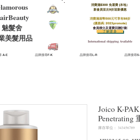
lamorous
消費滿$300 免運費 (本地）​
新會員首次9折迎新優惠
airBeauty
消費滿港幣500元可享有88折
(優惠碼: 2023promote)
魅髮舍
會員積分及運費回贈計劃
了解更多
​專業美髮用品
International shipping Available
 A-E
品牌搜尋F-K
品牌搜尋L-R
品牌搜尋S-
Joico K-PAK
Penetrati
庫存單位： 343456789