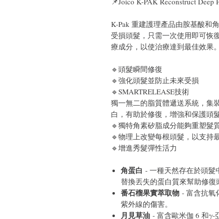
📌
Joico K-PAK Reconstruct Dee
K-Pak 重建護理產品由胺基酸
受損頭髮，只需一次使用即可恢
療成分，以使治療達到最佳效果
🔹
頭髮瞬間修復
🔹
強化頭髮並防止未來受損
🔹
SMARTRELEASE技術
獨一無二的脂質體遞送系統，集裝
白，有助於修復，增強和保護頭
🔹獨特角素矽脂成分能夠重塑髮
🔹物理上改變每根頭髮，以支持
🔹增進秀髮彈性活力
角蛋白
- 一種天然存在於頭
替換丟失的蛋白質來幫助修復
番石榴果實萃取物
- 富含抗
紫外線的傷害。
月見草油
- 富含歐米伽 6 