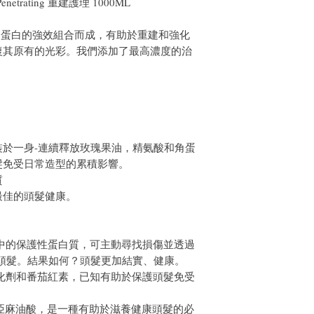
p Penetrating 重建護理 1000ML
和角蛋白的強效組合而成，有助於重建和強化
復其原有的光彩。我們添加了最高濃度的治
。
於一身-連續釋放玫瑰果油，精氨酸和角蛋
髮免受日常造型的累積影響。
質
最佳的頭髮健康。
髮中的保護性蛋白質，可主動尋找損傷並透過
頭髮。結果如何？頭髮更加結實、健康。
氧化劑和番茄紅素，已知有助於保護頭髮免受
和γ-亞麻油酸，是一種有助於滋養健康頭髮的必