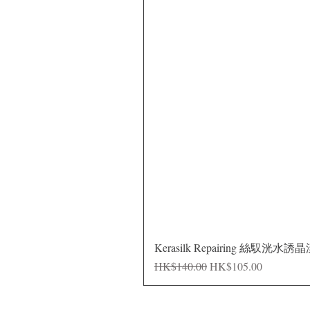
Kerasilk Repairing 絲馭洸水誘
一般價格
促銷價格
HK$140.00
HK$105.00