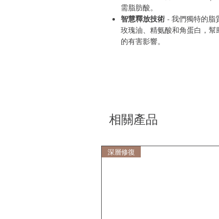
需脂肪酸。
智慧釋放技術
- 我們獨特的
玫瑰油、精氨酸和角蛋白，幫
的有害影響。
相關產品
深層修復