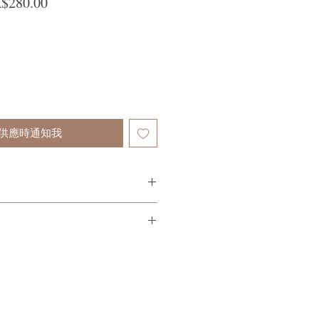
般價格
促銷價格
$280.00
供應時通知我
髮和頭皮上，靜置幾分鐘，然後沖洗乾
量不滿意，我們很樂意退款給所有客
到我們的產品後的前7天內通過電子郵
需要支付退回的運費。謝謝。