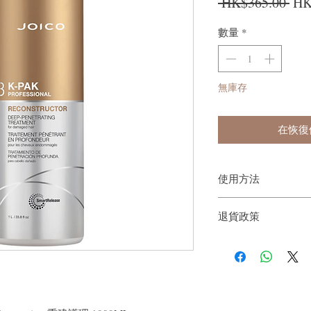
一
 HK$365.00 
HK
數量
*
無庫存
在恢復
使用方法
退貨政策
將產品洗淨後塗抹在頭
淨
如果您對我們的產品質
戶。首先，您需要在收
件通知我們。但是，您