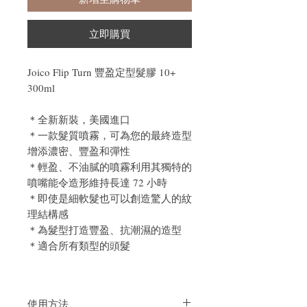
立即購買
Joico Flip Turn 豐盈定型髮膠 10+
300ml
＊全新新裝，美國進口
＊一款髮質噴霧，可為您的最終造型
增添濃密、豐盈和彈性
＊輕盈、不油膩的噴霧利用其獨特的
噴嘴能令造形維持長達 72 小時
＊即使是細軟髮也可以創造驚人的紋
理結構感
＊為髮型打造豐盈、抗潮濕的造型
＊適合所有類型的頭髮
使用方法