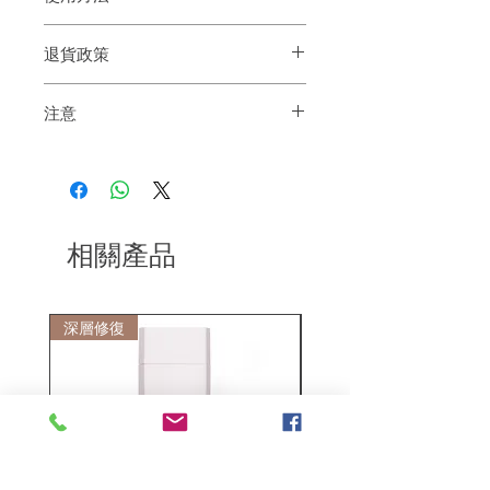
正確使用：遠距離噴，像噴香水一樣向空
退貨政策
氣噴，讓噴霧慢慢飄下來。
錯誤使用：噴霧離頭髮太近，直接對着頭
如果您對我們的產品質量不滿意，我們很
髮噴
注意
樂意退款給所有客戶。首先，您需要在收
到我們的產品後的前7天內通過電子郵件
此產品是易燃產品
通知我們。但是，您需要支付退回的運
費。謝謝。
相關產品
深層修復
敏感護理