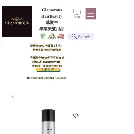
Glamorous
HairBeauty
魅髮舍
​​專業美髮用品
Search
消費滿$300 免運費 (本地）​
新會員首次9折迎新優惠
消費滿港幣500元可享有88折
(優惠碼: 2023promote)
會員積分及運費回贈計劃
了解更多
International shipping Available