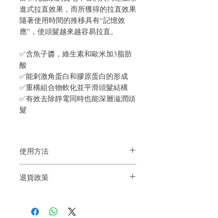
進式拉直效果，而所獲得的拉直效果
隨著使用時間的推移具有“記憶效
應”，使頭髮越來越容易拉直。
✅含魚子醬，維生素和歐米加3脂肪
酸
✅能刺激角蛋白和膠原蛋白的形成
✅重構組合物軟化並平滑頭髮結構
✅有效去除靜電同時也能深層滋潤頭
髮
使用方法
洗髮後，均勻塗抹於髮梢和髮梢並梳理。
退貨政策
保持長達 5 分鐘，然後沖洗乾淨。
如果您對我們的產品質量不滿意，我們很
樂意退款給所有客戶。首先，您需要在收
到我們的產品後的前7天內通過電子郵件