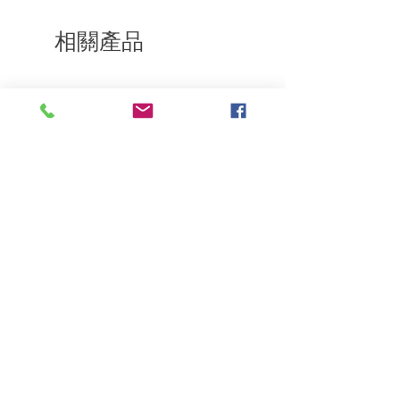
通知我們。但是，您需要支付退回的運
費。謝謝。​
相關產品
深層修復
敏感護理
Kerasilk Repairing 絲馭洸水
Kerastase BAIN VITAL
誘晶漾洗髮露 250ml
DERMO-CALM 頭
髮水 1000ml
一般價格
促銷價格
HK$140.00
HK$105.00
一般價格
HK$510.00