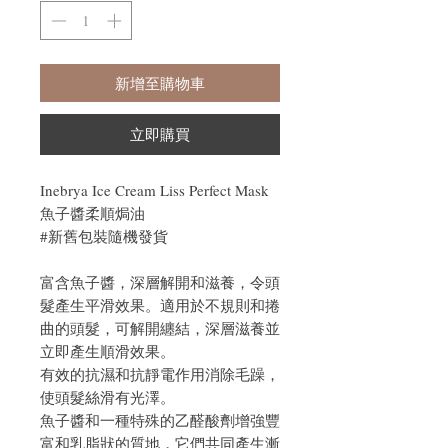
新增至購物車
立即購買
Inebrya Ice Cream Liss Perfect Mask
魚子醬柔順焗油
#新舊包裝隨機發貨
富含魚子醬，深層解開和滋養，令頭
髮產生平滑效果。適用於不規則和捲
曲的頭髮，可解開纏結，深層滋養並
立即產生順滑效果。
有效的抗濕和抗靜電作用消除毛躁，
使頭髮絲滑有光澤。
魚子醬和一種特殊的乙醛酸劑增強豐
富和乳脂狀的質地，它們共同產生漸