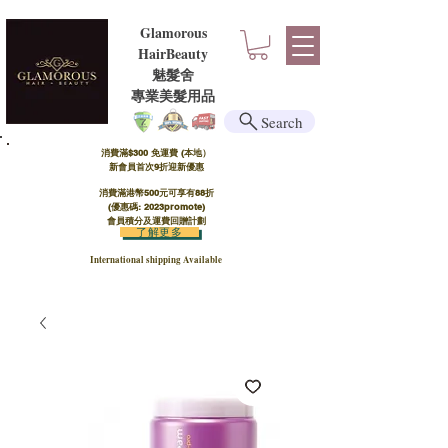
Glamorous
HairBeauty
魅髮舍
​​專業美髮用品
Search
消費滿$300 免運費 (本地）​
新會員首次9折迎新優惠
消費滿港幣500元可享有88折
(優惠碼: 2023promote)
會員積分及運費回贈計劃
了解更多
International shipping Available