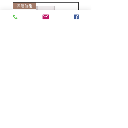
深層修復
敏感護理
Kerasilk Repairing 絲馭洸水
Kerastase BAIN VITAL
誘晶漾洗髮露 250ml
DERMO-CALM 頭
髮水 1000ml
一般價格
促銷價格
HK$140.00
HK$105.00
一般價格
HK$510.00