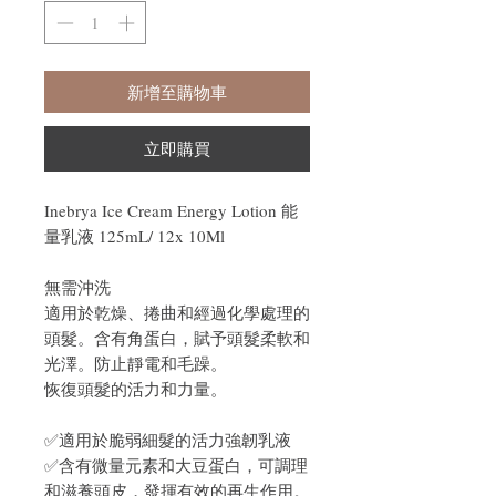
新增至購物車
立即購買
Inebrya Ice Cream Energy Lotion 能
量乳液 125mL/ 12x 10Ml
無需沖洗
適用於乾燥、捲曲和經過化學處理的
頭髮。含有角蛋白，賦予頭髮柔軟和
光澤。防止靜電和毛躁。
恢復頭髮的活力和力量。
✅適用於脆弱細髮的活力強韌乳液
✅
含有微量元素和大豆蛋白，可調理
和滋養頭皮，發揮有效的再生作用。