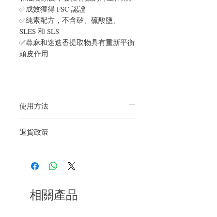
✅成效獲得 FSC 認證
✅純素配方，不含矽、硫酸鹽、
SLES 和 SLS
✅
蕁麻和迷迭香提取物具有重新
平衡
頭皮作用
使用方法
洗完頭髮後，用毛巾拍去多餘的水
退貨政策
分，將乳液塗抹在頭皮上並按摩
請勿沖洗
如果您對我們的產品質量不滿意，我們很
樂意退款給所有客戶。首先，您需要在收
到我們的產品後的前7天內通過電子郵件
通知我們。但是，您需要支付退回的運
費。謝謝。​
相關產品