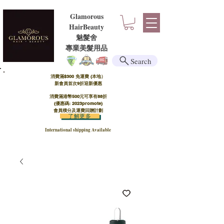
Glamorous
HairBeauty
魅髮舍
​​專業美髮用品
Search
消費滿$300 免運費 (本地）​
新會員首次9折迎新優惠
消費滿港幣500元可享有88折
(優惠碼: 2023promote)
會員積分及運費回贈計劃
了解更多
International shipping Available