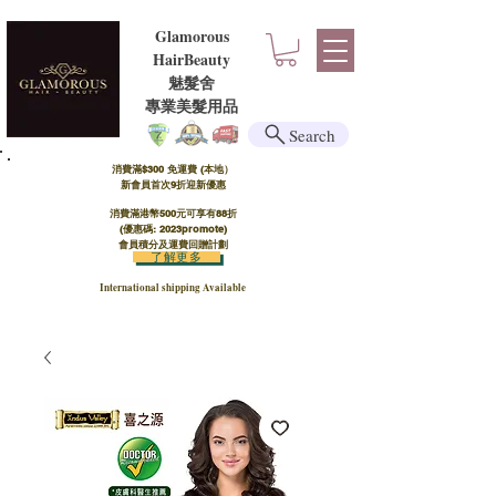
Glamorous
HairBeauty
魅髮舍
​​專業美髮用品
Search
消費滿$300 免運費 (本地）​
新會員首次9折迎新優惠
消費滿港幣500元可享有88折
(優惠碼: 2023promote)
會員積分及運費回贈計劃
了解更多
International shipping Available