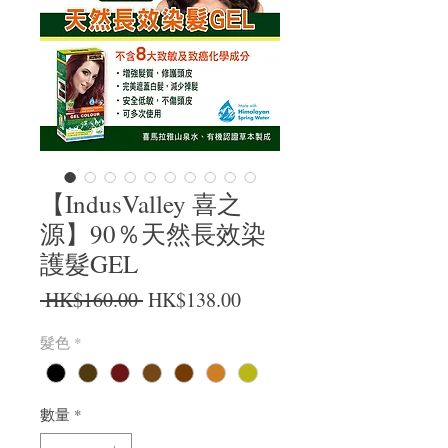
【IndusValley 喜之
源】90％天然長效染
護髮GEL
一般價格
促銷價格
 HK$160.00 
HK$138.00
髮色
*
數量
*