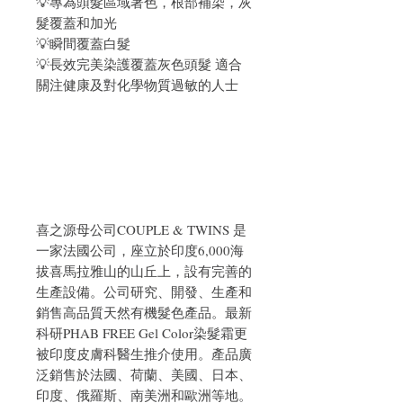
💡專為頭髮區域著色，根部補染，灰
髮覆蓋和加光
💡瞬間覆蓋白髮
💡長效完美染護覆蓋灰色頭髮 適合
關注健康及對化學物質過敏的人士
喜之源母公司COUPLE & TWINS 是
一家法國公司，座立於印度6,000海
拔喜馬拉雅山的山丘上，設有完善的
生產設備。公司研究、開發、生產和
銷售高品質天然有機髮色產品。最新
科研PHAB FREE Gel Color染髮霜更
被印度皮膚科醫生推介使用。產品廣
泛銷售於法國、荷蘭、美國、日本、
印度、俄羅斯、南美洲和歐洲等地。