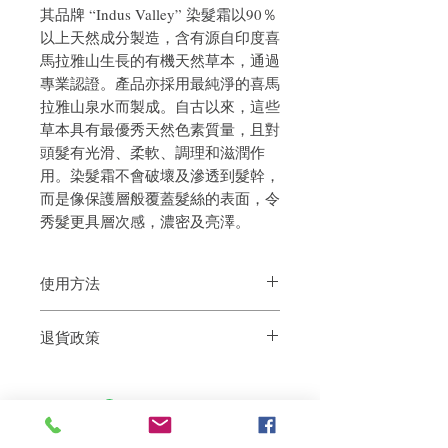
其品牌 “Indus Valley” 染髮霜以90％
以上天然成分製造，含有源自印度喜
馬拉雅山生長的有機天然草本，通過
專業認證。產品亦採用最純淨的喜馬
拉雅山泉水而製成。自古以來，這些
草本具有最優秀天然色素質量，且對
頭髮有光滑、柔軟、調理和滋潤作
用。染髮霜不會破壞及滲透到髮幹，
而是像保護層般覆蓋髮絲的表面，令
秀髮更具層次感，濃密及亮澤。
使用方法
盒內有使用指引。
退貨政策
如果您對我們的產品質量不滿意，我們很
樂意退款給所有客戶。首先，您需要在收
到我們的產品後的前7天內通過電子郵件
通知我們。但是，您需要支付退回的運