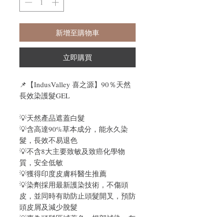
新增至購物車
立即購買
📌【IndusValley 喜之源】90％天然
長效染護髮GEL
💡天然產品遮蓋白髮
💡含高達90%草本成分，能永久染
髮，長效不易退色
💡不含8大主要致敏及致癌化學物
質，安全低敏
💡獲得印度皮膚科醫生推薦
💡染劑採用最新護染技術，不傷頭
皮，並同時有助防止頭髮開叉，預防
頭皮屑及減少脫髮