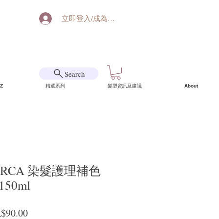
立即登入/成為會員
Search
Z
精選系列
髮型資訊及建議
About
MARCA 染髮護理補色
50ml
般價格
促銷價格
$90.00