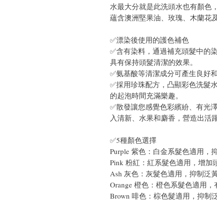
水最大分就是此洗頭水也有顏色，
蘊含澳洲堅果油、玫瑰、木蘭花
✅漂染後使用的護色補色
✅含有染料，通過補充頭髮中的
具有保持頭髮清潔的效果。
✅氨基酸等清潔成分可產生良好
✅採用珍珠配方，凸顯彩色洗髮
的起泡時間充滿樂趣。
✅散發讓您感覺色彩繽紛、有光
入清新、水果和麝香，營造出活
✅5種顏色選擇
Purple 紫色：白金系髮色適用
Pink 粉紅：紅系髮色適用，增加
Ash 灰色：灰髮色適用，抑制泛
Orange 橙色：橙色系髮色適
Brown 啡色：棕色髮適用，抑制