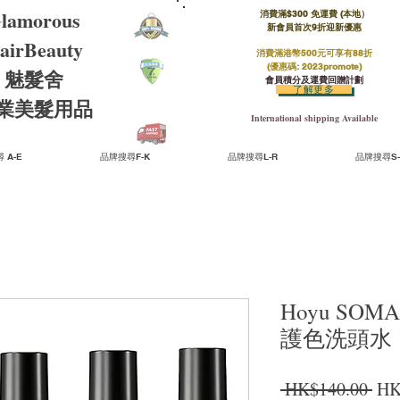
lamorous
消費滿$300 免運費 (本地）​
新會員首次9折迎新優惠
airBeauty
消費滿港幣500元可享有88折
(優惠碼: 2023promote)
魅髮舍
會員積分及運費回贈計劃
了解更多
​專業美髮用品
International shipping Available
 A-E
品牌搜尋F-K
品牌搜尋L-R
品牌搜尋S-
Hoyu SO
護色洗頭水 1
一
 HK$140.00 
HK