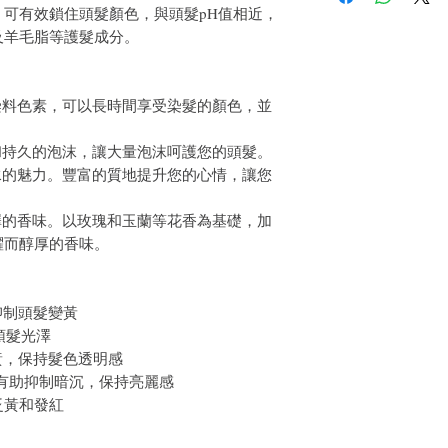
件通知我們。但是，您
可有效鎖住頭髮顏色，與頭髮pH值相近，
及羊毛脂等護髮成分。
染料色素，可以長時間享受染髮的顏色，並
和持久的泡沫，讓大量泡沫呵護您的頭髮。
水的魅力。豐富的質地提升您的心情，讓您
澤的香味。以玫瑰和玉蘭等花香為基礎，加
躍而醇厚的香味。
，抑制頭髮變黃
頭髮光澤
黃，保持髮色透明感
用，有助抑制暗沉，保持亮麗感
泛黃和發紅