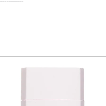
=============