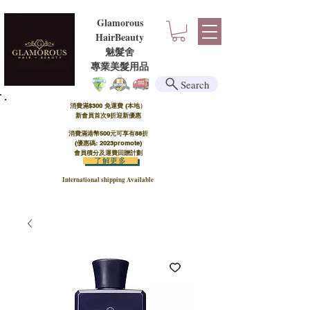
Glamorous
HairBeauty
魅髮舍
​​專業美髮用品
Search
消費滿$300 免運費 (本地）​
新會員首次9折迎新優惠
消費滿港幣500元可享有88折
(優惠碼: 2023promote)
會員積分及運費回贈計劃
了解更多
International shipping Available