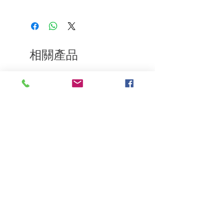
如果您對我們的產品質量不滿意，我們很
樂意退款給所有客戶。首先，您需要在收
到我們的產品後的前7天內通過電子郵件
通知我們。但是，您需要支付退回的運
費。謝謝。​
相關產品
深層修復
敏感護理
Kerasilk Repairing 絲馭洸水
Kerastase BAIN VITAL
誘晶漾洗髮露 250ml
DERMO-CALM 頭