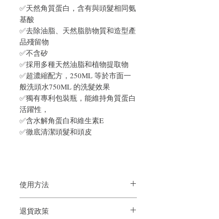
✅天然角質蛋白，含有與頭髮相同氨
基酸
✅去除油脂、天然脂肪物質和造型產
品殘留物
✅不含矽
✅採用多種天然油脂和植物提取物
✅超濃縮配方，250ML 等於市面一
般洗頭水750ML 的洗髮效果
✅獨有專利包裝瓶，能維持角質蛋白
活躍性，
✅含水解角蛋白和維生素E
✅徹底清潔頭髮和頭皮
使用方法
將洗髮水塗抹在頭髮上，通過按摩動作均
退貨政策
勻分佈。徹底沖洗。