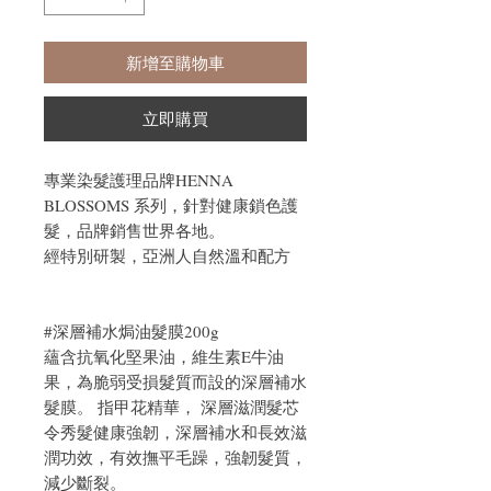
新增至購物車
立即購買
專業染髮護理品牌HENNA
BLOSSOMS 系列，針對健康鎖色護
髮，品牌銷售世界各地。
經特別研製，亞洲人自然溫和配方
#深層補水焗油髮膜200g
蘊含抗氧化堅果油，維生素E牛油
果，為脆弱受損髮質而設的深層補水
髮膜。 指甲花精華， 深層滋潤髮芯
令秀髮健康強韌，深層補水和長效滋
潤功效，有效撫平毛躁，強韌髮質，
減少斷裂。