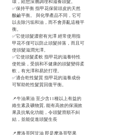
環，給您深層調理和滋養頭髮。
✅保持平衡 指甲花保留頭皮的天然
酸鹼平衡。 與化學產品不同，它可
以去除污垢和油，而不會弄亂這種平
衡。
✅它使頭髮濃密有光澤 經常使用指
甲花不僅可以防止頭髮掉落，而且可
使頭髮滋潤光澤。
✅它使頭髮柔軟 指甲花的滋養特性
使乾燥，受損和不健康的頭髮變得柔
軟，有光澤和易於打理。
✅適合乾性髮質 指甲花的滋養成份
可幫助乾性髮質回復平衡。
📌牛油果油 至少含11種以上有益的
維生素及礦物質, 能有高效的保濕效
果及抗氧化功能，令頭髮滑順不糾
結，並能促進頭髮生長
📌摩洛哥阿甘油 即是摩洛哥堅果