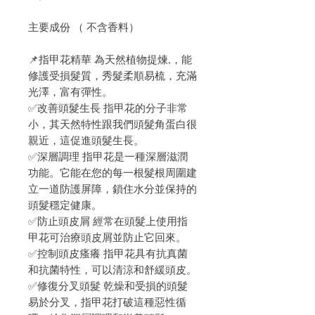
主要成份 （ 不含香料）
📌指甲花精華 為天然植物提煉,，能
修護受損髮質，秀髮柔順易梳，充滿
光澤，富有彈性。
✅改善頭髮生長 指甲花的分子非常
小，其天然特性跟我們頭髮角蛋白很
親近，這促進頭髮生長。
✅深層調理 指甲花是一種深層滋潤
功能。它能在您的每一根髮根周圍建
立一道防護屏障，鎖住水分並保持的
頭髮穩定健康。
✅防止頭皮屑 經常在頭髮上使用指
甲花可治療頭皮屑並防止它回來。
✅控制頭皮瘙癢 指甲花具有抗真菌
和抗菌特性，可以清涼和舒緩頭皮。
✅修復分叉頭髮 乾燥和受損的頭髮
易於分叉，指甲花打破這種惡性循