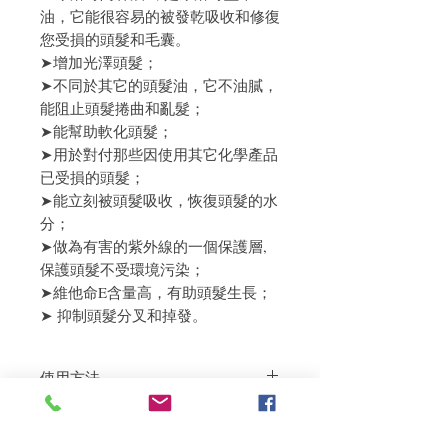
油，它能很容易的被發乾吸收和修復
您受損的頭髮和毛囊。
➤增加光澤頭髮；
➤不同於其它的頭髮油，它不油膩，
能阻止頭髮捲曲和亂髮；
➤能幫助軟化頭髮；
➤用於對付那些因使用其它化學產品
已受損的頭髮；
➤能立刻被頭髮吸收，恢復頭髮的水
分；
➤做為有害的紫外線的一個保護層,
保護頭髮不受環境污染；
➤維他命E含量高，有助頭髮生長；
➤ 抑制頭髮分叉和掉發。
使用方法
＊建議作護髮素一星期使用3-4次，停留5-
退貨政策
10分鐘后清水洗淨。 ＊如作深度焗油，每