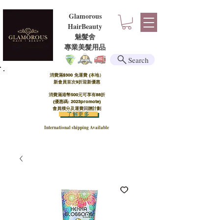
Glamorous
HairBeauty
魅髮舍
​​專業美髮用品
Search
消費滿$300 免運費 (本地）​
新會員首次9折迎新優惠
消費滿港幣500元可享有88折
(優惠碼: 2023promote)
會員積分及運費回贈計劃
了解更多
International shipping Available