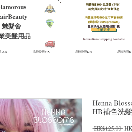
lamorous
消費滿$300 免運費 (本地）​
新會員首次9折迎新優惠
airBeauty
消費滿港幣500元可享有88折
(優惠碼: 2023promote)
魅髮舍
會員積分及運費回贈計劃
了解更多
​專業美髮用品
International shipping Available
 A-E
品牌搜尋F-K
品牌搜尋L-R
品牌搜尋S-
Henna Bloss
HB補色洗髮水
一
 HK$125.00 
HK