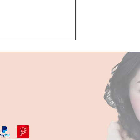
Kerastase BAIN VITAL
一般價格
促銷價格
HK$510.00
HK$468.00