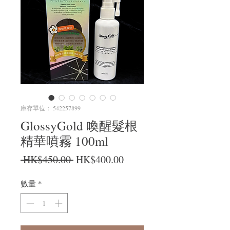
庫存單位： 542257899
GlossyGold 喚醒髮根
精華噴霧 100ml
一般價格
促銷價格
 HK$450.00 
HK$400.00
數量
*