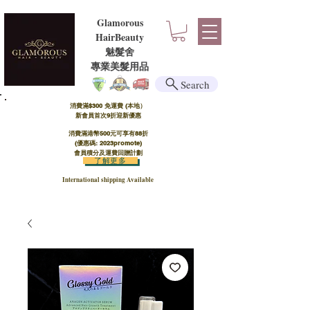
Glamorous
HairBeauty
魅髮舍
​​專業美髮用品
Search
消費滿$300 免運費 (本地）​
新會員首次9折迎新優惠
消費滿港幣500元可享有88折
(優惠碼: 2023promote)
會員積分及運費回贈計劃
了解更多
International shipping Available