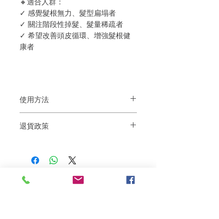
🔸適合人群：
✓ 感覺髮根無力、髮型扁塌者
✓ 關注階段性掉髮、髮量稀疏者
✓ 希望改善頭皮循環、增強髮根健
康者
使用方法
1️⃣ 準備
退貨政策
睡前在乾髮與乾頭皮狀態下使用，確保頭
皮清潔。
如果您對我們的產品質量不滿意，我們很
2️⃣ 噴
樂意退款給所有客戶。首先，您需要在收
撥開髮絲，距頭皮約15公分均勻噴灑於頭
到我們的產品後的前7天內通過電子郵件
皮分區（避開臉部）。
通知我們。但是，您需要支付退回的運
3️⃣ 按摩
費。謝謝。
以指腹輕柔打圈按摩全頭1–2分鐘，至精
相關產品
華吸收、頭皮微熱。
4️⃣ 吹乾（可選）
使用吹風機低溫或暖風模式輕吹頭皮至乾
爽，避免高溫。