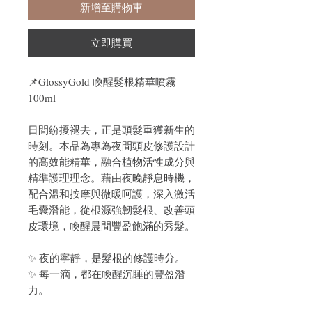
新增至購物車
立即購買
📌
GlossyGold 喚醒髮根精華噴霧
100ml
日間紛擾褪去，正是頭髮重獲新生的
時刻。本品為專為夜間頭皮修護設計
的高效能精華，融合植物活性成分與
精準護理理念。藉由夜晚靜息時機，
配合溫和按摩與微暖呵護，深入激活
毛囊潛能，從根源強韌髮根、改善頭
皮環境，喚醒晨間豐盈飽滿的秀髮。
✨ 夜的寧靜，是髮根的修護時分。
✨ 每一滴，都在喚醒沉睡的豐盈潛
力。