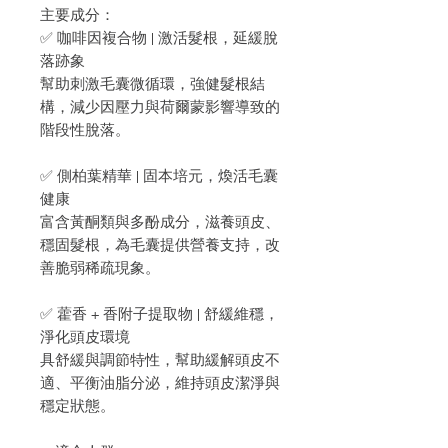
主要成分：
✅ 咖啡因複合物 | 激活髮根，延緩脫
落跡象
幫助刺激毛囊微循環，強健髮根結
構，減少因壓力與荷爾蒙影響導致的
階段性脫落。
✅ 側柏葉精華 | 固本培元，煥活毛囊
健康
富含黃酮類與多酚成分，滋養頭皮、
穩固髮根，為毛囊提供營養支持，改
善脆弱稀疏現象。
✅ 藿香 + 香附子提取物 | 舒緩維穩，
淨化頭皮環境
具舒緩與調節特性，幫助緩解頭皮不
適、平衡油脂分泌，維持頭皮潔淨與
穩定狀態。