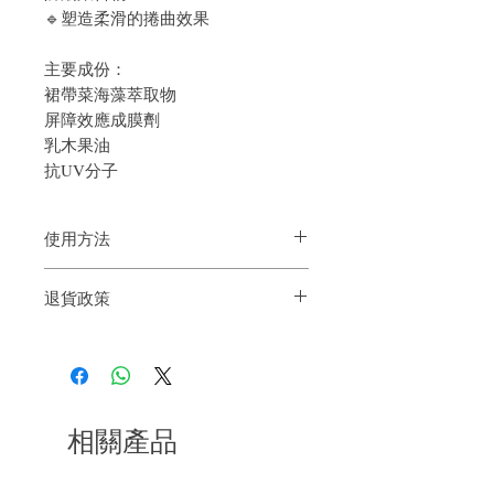
🔹塑造柔滑的捲曲效果
主要成份：
裙帶菜海藻萃取物
屏障效應成膜劑
乳木果油
抗UV分子
使用方法
均勻塗放在乾或濕髮上造型
退貨政策
如果您對我們的產品質量不滿意，我們很
樂意退款給所有客戶。首先，您需要在收
到我們的產品後的前7天內通過電子郵件
通知我們。但是，您需要支付退回的運
費。謝謝。
相關產品