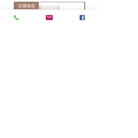
深層修復
敏感護理
Kerasilk Repairing 絲馭洸水
Kerastase BAIN VITAL
誘晶漾洗髮露 250ml
DERMO-CALM 頭
髮水 1000ml
一般價格
促銷價格
HK$140.00
HK$105.00
一般價格
HK$510.00