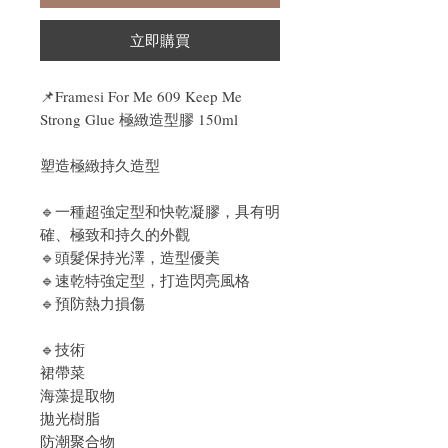
立即購買
📌Framesi For Me 609 Keep Me
Strong Glue 極緻造型膠 150ml
塑造極緻持久造型
🔹一種超強定型和快乾凝膠，具有明
確、極致和持久的外觀
🔹頭髮保持光澤，造型優美
🔹速乾特強定型，打造閃亮風格
🔹預防熱力損傷
🔹技術
裙帶菜
海藻提取物
拋光樹脂
防潮聚合物