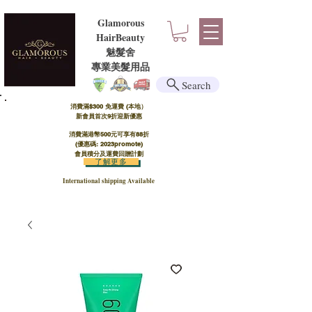
Glamorous
HairBeauty
魅髮舍
​​專業美髮用品
Search
消費滿$300 免運費 (本地）​
新會員首次9折迎新優惠
消費滿港幣500元可享有88折
(優惠碼: 2023promote)
會員積分及運費回贈計劃
了解更多
International shipping Available