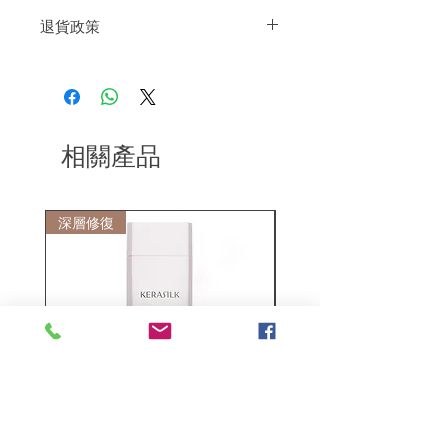
退貨政策
將頭髮以毛巾拭乾，適量塗抹於髮中~髮
尾。(免沖洗)
如果您對我們的產品質量不滿意，我們很
樂意退款給所有客戶。首先，您需要在收
到我們的產品後的前7天內通過電子郵件
通知我們。但是，您需要支付退回的運
費。謝謝。​
相關產品
深層修復
敏感護理