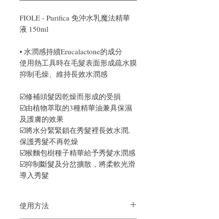
FIOLE - Purifica 免沖水乳魔法精華
液 150ml
• 水潤感持續Erucalactone的成分
使用熱工具時在毛髮表面形成疏水膜
抑制毛燥、維持長效水潤感
☑️修補頭髮因乾燥而形成的受損
☑️由植物萃取的3種精華油兼具保濕
及護膚的效果
☑️將水分緊緊鎖在秀髮裡長效水潤,
保護秀髮不再乾燥
☑️猴麵包樹種子精華給予秀髮水潤感
☑️抑制斷髮及分岔擴散，將柔軟光滑
導入秀髮
使用方法