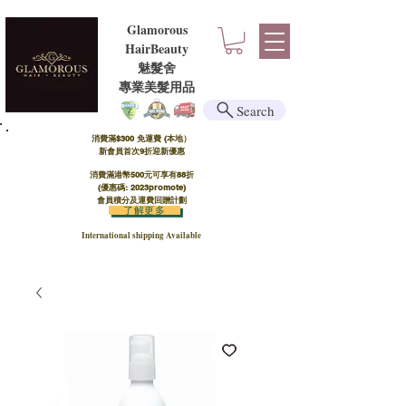
Glamorous
HairBeauty
魅髮舍
​​專業美髮用品
Search
消費滿$300 免運費 (本地）​
新會員首次9折迎新優惠
消費滿港幣500元可享有88折
(優惠碼: 2023promote)
會員積分及運費回贈計劃
了解更多
International shipping Available