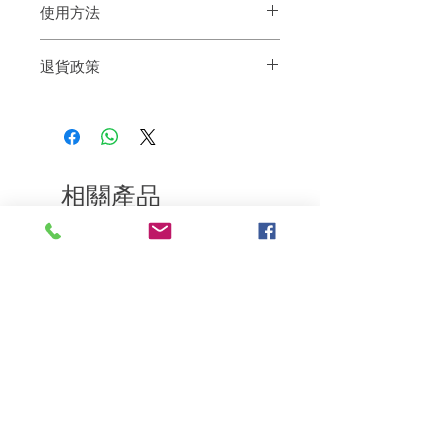
使用方法
取適量於手心推勻後，讓乳霜自然融合於
退貨政策
髮絲，並用手塑造造型。
如果您對我們的產品質量不滿意，我們很
樂意退款給所有客戶。首先，您需要在收
到我們的產品後的前7天內通過電子郵件
通知我們。但是，您需要支付退回的運
費。謝謝。
相關產品
深層修復
敏感護理