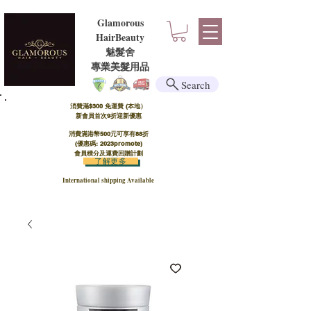
Glamorous
HairBeauty
魅髮舍
​​專業美髮用品
Search
消費滿$300 免運費 (本地）​
新會員首次9折迎新優惠
消費滿港幣500元可享有88折
(優惠碼: 2023promote)
會員積分及運費回贈計劃
了解更多
International shipping Available