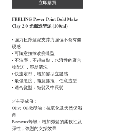
立即購買
FEELING Power Point Bold Make
Clay 2.0 光纖造型泥 (100ml)
• 強力扭擰髮泥支撑力強但不會有僵
硬感
• 可隨意扭擰改變造型
• 不沾塵，不起白點，水溶性的聚合
物配方，容易清洗
• 快速定型，增加髮型立體感
• 最強硬度，隨意抓捏，任意造型
• 適合髮型：短髮及中長髮
✅主要成份：
Olive Oil橄欖油：抗氧化及天然保濕
劑
Beeswax蜂蠟：增加秀髮的柔軟性及
彈性，強烈的支撐效果