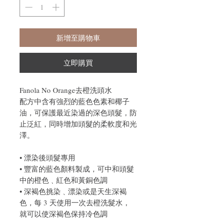
新增至購物車
立即購買
Fanola No Orange去橙洗頭水
配方中含有強烈的藍色色素和椰子
油，可保護最近染過的深色頭髮，防
止泛紅，同時增加頭髮的柔軟度和光
澤。
• 漂染後頭髮專用
• 豐富的藍色顏料製成，可中和頭髮
中的橙色﹑紅色和黃銅色調
• 深褐色挑染﹑漂染或是天生深褐
色，每 3 天使用一次去橙洗髮水，
就可以使深褐色保持冷色調