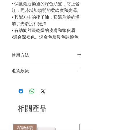
• 保護最近染過的深色頭髮，防止發
紅，同時增加頭髮的柔軟度和光澤。
• 其配方中的椰子油，它還為髮絲增
加了光滑度和光澤
• 有助於舒緩乾燥的皮膚和頭皮屑
•適合深褐色、深金色及暖色調髮色
使用方法
塗抹在濕髮上，然後靜置 1 – 5 分鐘，按
退貨政策
摩至起泡後沖水
建議使用手套以避免皮膚著色
如果您對我們的產品質量不滿意，我們很
可以每週使用一次，或每三天清洗使用一
樂意退款給所有客戶。首先，您需要在收
次，以幫助消除的黃銅 / 紅色調
到我們的產品後的前7天內通過電子郵件
通知我們。但是，您需要支付退回的運
費。謝謝。​
相關產品
深層修復
敏感護理