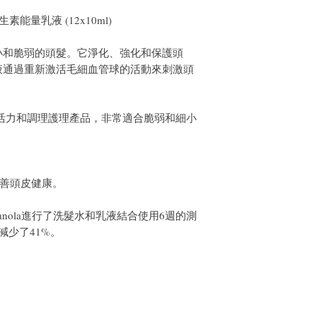
la 維生素能量乳液 (12x10ml)
合細小和脆弱的頭髮。它淨化、強化和保護頭
液通過重新激活毛細血管球的活動來刺激頭
gy 是一系列活力和調理護理產品，非常適合脆弱和細小
。
善頭皮健康。
Fanola進行了洗髮水和乳液結合使用6週的測
減少了41%。