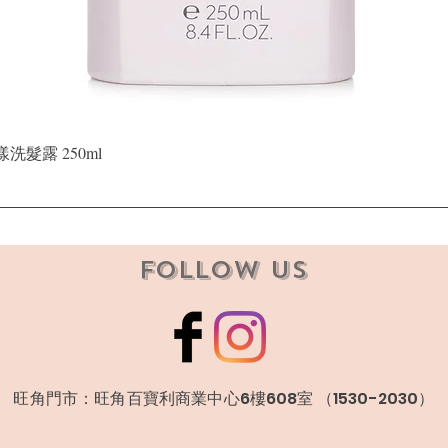
快速瀏覽
晶漾洗髮露 250ml
Follow Us
​旺角門市：旺角百寶利商業中心6樓608室 （1530-2030）