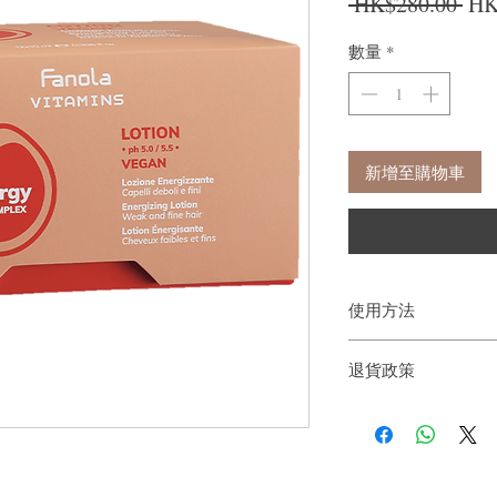
一
 HK$280.00 
HK
數量
*
新增至購物車
使用方法
洗髮後
在乾淨濕潤的頭
退貨政策
為了獲得更好的效果和更強
洗髮水結合使用。
如果您對我們的產品質
戶。首先，您需要在收
件通知我們。但是，您