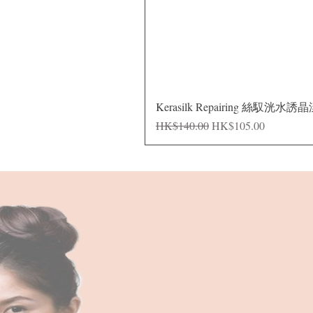
Kerasilk Repairing 絲馭洸水誘
一般價格
促銷價格
HK$140.00
HK$105.00