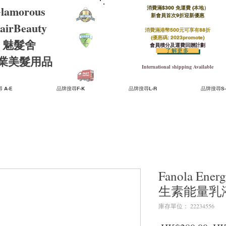
lamorous
消費滿$300 免運費 (本地）​
新會員首次9折迎新優惠
airBeauty
消費滿港幣500元可享有88折
(優惠碼: 2023promote)
魅髮舍
會員積分及運費回贈計劃
了解更多
​專業美髮用品
International shipping Available
 A-E
品牌搜尋F-K
品牌搜尋L-R
品牌搜尋S-
Fanola Ener
生素能量乳液 (
庫存單位： 22234556