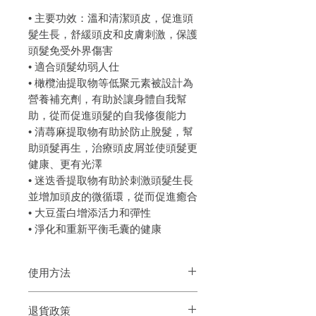
• 主要功效：溫和清潔頭皮，促進頭
髮生長，舒緩頭皮和皮膚刺激，保護
頭髮免受外界傷害
• 適合頭髮幼弱人仕
• 橄欖油提取物等低聚元素被設計為
營養補充劑，有助於讓身體自我幫
助，從而促進頭髮的自我修復能力
• 清蕁麻提取物有助於防止脫髮，幫
助頭髮再生，治療頭皮屑並使頭髮更
健康、更有光澤
• 迷迭香提取物有助於刺激頭髮生長
並增加頭皮的微循環，從而促進癒合
• 大豆蛋白增添活力和彈性
• 淨化和重新平衡毛囊的健康
使用方法
Fanola Energy
弄濕頭髮後，取少量
退貨政策
Shampoo
在頭皮上。然後，用指尖輕輕