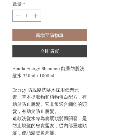
數量
*
新增至購物車
立即購買
Fanola Energy Shampoo 能量防脫洗
髮水 350mL/ 1000ml
Energy 防脫髮洗髮水採用低聚元
素、草本提取物和植物蛋白配方，有
助於防止脫髮。它非常適合細弱的頭
髮，有助於防止脫髮。
這款洗髮水專為脆弱頭髮而開發，是
防止脫髮的忠實盟友，從內部重建頭
髮，使頭髮豐盈亮麗。