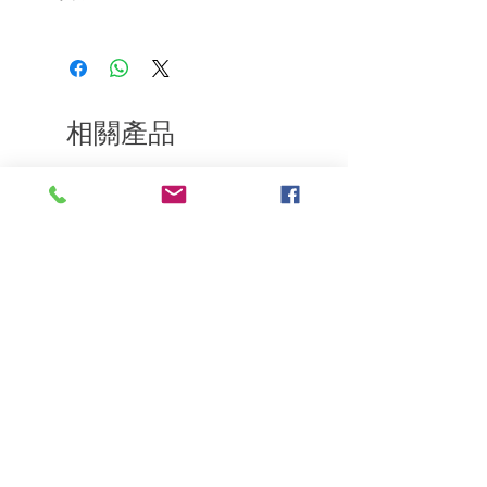
按摩直至形成泡沫。最後，徹底沖洗乾
如果您對我們的產品質量不滿意，我們很
淨。
樂意退款給所有客戶。首先，您需要在收
為了獲得更好的效果和更強韌的頭髮，請
到我們的產品後的前7天內通過電子郵件
將它與能量防脫乳液結合使用。
通知我們。但是，您需要支付退回的運
費。謝謝。​
相關產品
深層修復
敏感護理
Kerasilk Repairing 絲馭洸水
Kerastase BAIN VITAL