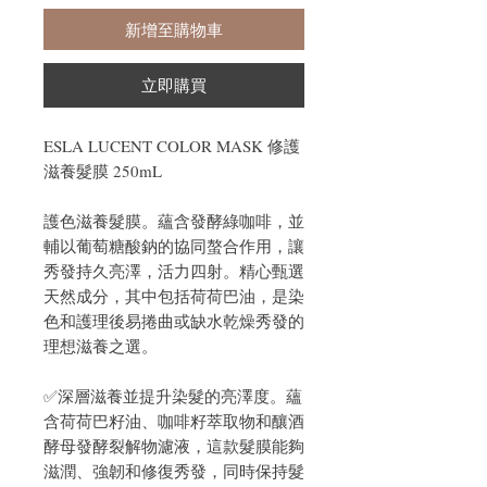
新增至購物車
立即購買
ESLA LUCENT COLOR MASK 修護
滋養髮膜 250mL
護色滋養髮膜。蘊含發酵綠咖啡，並
輔以葡萄糖酸鈉的協同螯合作用，讓
秀發持久亮澤，活力四射。精心甄選
天然成分，其中包括荷荷巴油，是染
色和護理後易捲曲或缺水乾燥秀發的
理想滋養之選。
✅深層滋養並提升染髮的亮澤度。蘊
含荷荷巴籽油、咖啡籽萃取物和釀酒
酵母發酵裂解物濾液，這款髮膜能夠
滋潤、強韌和修復秀發，同時保持髮