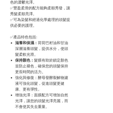
色的濃鬱光澤。
✅豐盈柔滑的配方能夠柔順秀發，讓
秀髮柔順亮澤。
✅可為染髮和經過化學處理的頭髮提
供必要的護理。
✅產品特色包括:
滋養和保濕：
荷荷巴籽油和甘油
深層滋養頭髮，提供水分，使頭
髮柔軟光滑。
保持顏色：
髮膜有助於鎖定顏色
並防止褪色，確保您的頭髮保持
更長時間的活力。
強化與修復：酵母發酵裂解物濾
液可強化頭髮，促進頭髮更健
康、更有彈性。
增強光澤：面膜配方可增加自然
光澤，讓您的頭髮光澤亮麗，而
不會使其失去重量。