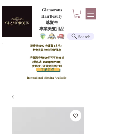
Glamorous
HairBeauty
魅髮舍
​​專業美髮用品
Search
消費滿$300 免運費 (本地）​
新會員首次9折迎新優惠
消費滿港幣500元可享有88折
(優惠碼: 2023promote)
會員積分及運費回贈計劃
了解更多
International shipping Available