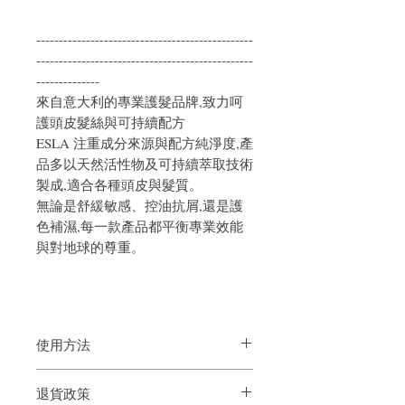
------------------------------------------------
------------------------------------------------
--------------
來自意大利的專業護髮品牌,致力呵
護頭皮髮絲與可持續配方
ESLA 注重成分來源與配方純淨度,產
品多以天然活性物及可持續萃取技術
製成,適合各種頭皮與髮質。
無論是舒緩敏感、控油抗屑,還是護
色補濕,每一款產品都平衡專業效能
與對地球的尊重。
使用方法
塗抹於濕髮上，均勻塗抹於髮尾。停留5-
退貨政策
10分鐘，然後沖洗乾淨。每週使用一至兩