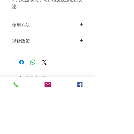
泌
使用方法
1.用洗髮水洗頭及頭屑。 2.按摩動作，均
退貨政策
衡分布每一根髮絲及頭皮上，然後沖水
如果您對我們的產品質量不滿意，我們很
樂意退款給所有客戶。首先，您需要在收
到我們的產品後的前7天內通過電子郵件
通知我們。但是，您需要支付退回的運
費。謝謝。
相關產品
深層修復
敏感護理