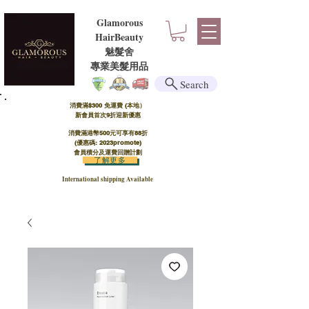
Glamorous
HairBeauty
魅髮舍
​​專業美髮用品
Search
消費滿$300 免運費 (本地）​
新會員首次9折迎新優惠
消費滿港幣500元可享有88折
(優惠碼: 2023promote)
會員積分及運費回贈計劃
了解更多
International shipping Available