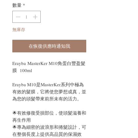
數量
*
無庫存
在恢復供應時通知我
Erayba MasterKer M10角蛋白豐盈髮
膜 100ml
Erayba M10是MasterKer系列中極為
有效的髮膜，它將使您夢想成真，並
為您的頭髮帶來前所未有的活力。
🌟有效修復受損部位，使頭髮滋養和
再生作用
🌟專為細密的波浪形和捲髮設計，可
在整個長度上提供高品質的保濕效