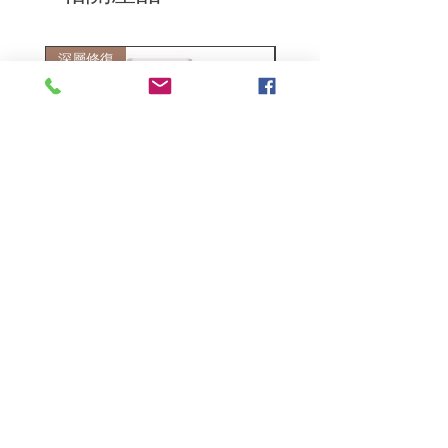
深層修復
敏感護理
Kerasilk Repairing 絲馭洸水
Kerastase BAIN VITAL
誘晶漾洗髮露 250ml
DERMO-CALM 頭
髮水 1000ml
一般價格
促銷價格
HK$140.00
HK$105.00
一般價格
HK$510.00