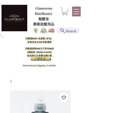
Glamorous
HairBeauty
魅髮舍
​​專業美髮用品
Search
消費滿$300 免運費 (本地）​
新會員首次9折迎新優惠
消費滿港幣500元可享有88折
(優惠碼: 2023promote)
會員積分及運費回贈計劃
了解更多
International shipping Available