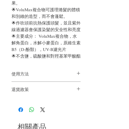
果。
🌟VoluMax複合物可護理捲髮的體積
和別緻的造型，而不會蓬鬆。
🌟作吹頭前抗熱保護頭髮，並且紫外
線過濾器會保護染髮的安全性和亮度
🌟主要成分： VoluMax複合物，水
解角蛋白，水解小麥蛋白，原維生素
B5（D-酚類），UV-B濾光片
🌟不含鹽，硫酸鹽和對羥基苯甲酸酯
使用方法
可用於濕潤或乾燥的頭髮。可以根據頭髮
退貨政策
的狀況調節份量。不用沖洗。
如果您對我們的產品質量不滿意，我們很
樂意退款給所有客戶。首先，您需要在收
到我們的產品後的前7天內通過電子郵件
通知我們。但是，您需要支付退回的運
費。謝謝。
相關產品