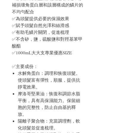
補損壞角蛋白層和該層構成的鱗片的
不均勻配合
✅為頭髮提供必要的保濕效果
✅賦予頭髮自然光澤和絲滑感
✅有助毛鱗片關閉，促進梳理
✅不含矽，鹽，硫酸鹽和對羥基苯甲
酸酯
✅1000mL大大支專業優惠SIZE
✅主要成份：
水解角蛋白：調理和恢復頭髮。
使頭髮富有彈性，順服，提供抗
靜電效果。
摩洛哥堅果油：恢復和調節水脂
平衡，具有高保濕能力。保留細
胞的完整性，防止自由基的釋
放。
陽離子聚合物：充當調理劑，軟
化頭髮並促進梳理。