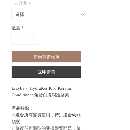
size容量
*
數量
*
新增至購物車
立即購買
Erayba - HydraKer K16 Keratin
Conditioner 角蛋白滋潤護髮素
產品特點：
✅適合所有髮質使用，特別適合幼弱
頭髮
✅修復任何類型的受損髮質問題，修