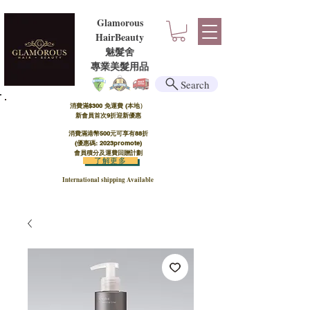
Glamorous
HairBeauty
魅髮舍
​​專業美髮用品
Search
消費滿$300 免運費 (本地）​
新會員首次9折迎新優惠
消費滿港幣500元可享有88折
(優惠碼: 2023promote)
會員積分及運費回贈計劃
了解更多
International shipping Available