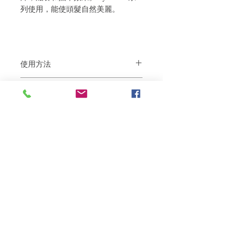
列使用，能使頭髮自然美麗。
使用方法
以按摩動作塗抹於濕髮上，避免髮根，靜
退貨政策
置1-2分鐘，然後沖洗。
如果您對我們的產品質量不滿意，我們很
樂意退款給所有客戶。首先，您需要在收
到我們的產品後的前7天內通過電子郵件
通知我們。但是，您需要支付退回的運
費。謝謝。​
相關產品
深層修復
敏感護理