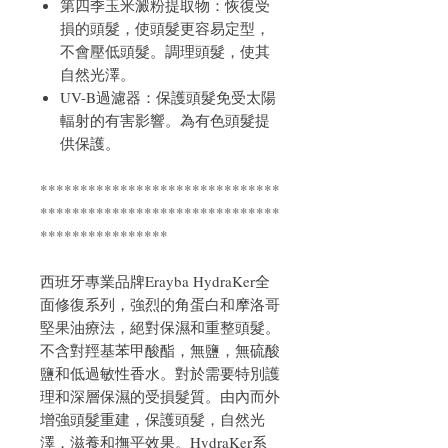
第四季玉米澱粉提取物：恢復受
損的頭髮，使頭髮更容易定型，
不會壓低頭髮。調理頭髮，使其
自然光澤。
UV-B過濾器：保護頭髮免受太陽
輻射的有害影響。為有色頭髮提
供保護。
******************************
******************************
****************
西班牙專業品牌Erayba HydraKer全
面修復系列，強烈的角蛋白和摩洛哥
堅果油療法，絕對保濕和重整頭髮。
不含對羥基苯甲酸酯，無鹽，無硫酸
鹽和低過敏性香水。對於需要特別護
理和深層保濕的受損髮質。由內而外
增強頭髮重建，保護頭髮，自然光
澤，滋養和撫平效果。HydraKer系