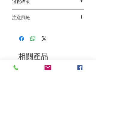
退貨政策
束上或均勻地塗抹在整個頭髮上。放置 10
分鐘，沖洗乾淨
如果您對我們的產品質量不滿意，我們很
為獲得最大強度，請塗抹在預先漂後淺色
注意風險
樂意退款給所有客戶。首先，您需要在收
頭髮或自然之金色頭髮上。
到我們的產品後的前7天內通過電子郵件
注意：戴手套。避免接觸眼睛。
使用前，請詳閱安全操作注意事項Caution
通知我們。但是，您需要支付退回的運
適合漂染燙髮後使用
費。謝謝。
請在使用顏色髮膜48-72小時前必須做皮膚
過敏測試，如沒有過敏現象，則可放心使
用
相關產品
若頭皮有傷口，皮膚炎，懷孕，應盡量避
免使用
使用前應該先在前額、頸部及耳後塗上凡
士林，以防顏色髮膜沾染在皮膚上而造成
深層修復
敏感護理
過敏，也可容易清洗
使用時須戴膠手套，免皮膚直接觸顏色髮
膜
若要試看顏色髮膜效果，塗上小撮頭髮，
請勿使用在眉毛及睫毛處
顏色髮膜停留在頭髮上的時間不要超過30
分鐘
使用顏色髮膜時應儘量避免沾到頭部及頸
部皮膚或眼睛，若不小心流入眼中，應立
刻以溫水沖洗，並迅速就醫