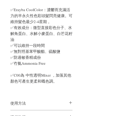
✅Erayba CoolColor：濃鬱而充滿活
力的半永久性色彩頭髮閃亮健康。可
維持髮色最少2-4星期 。
✅有效成分：微型直接彩色分子、水
解角蛋白、水解小麥蛋白、白芒花籽
油
✅可以維持一段時間
✅無對羥基苯甲酸酯、硫酸鹽
✅防過敏香精成份
✅冇氨Ammonia Free
✅C00為 中性透明Mixer ，加落其他
顏色可產生更柔和嘅色調。
使用方法
洗淨頭髮並用毛巾擦乾。塗抹在選定的髮