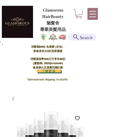
Glamorous
HairBeauty
魅髮舍
​​專業美髮用品
Search
消費滿$300 免運費 (本地）​
新會員首次9折迎新優惠
消費滿港幣500元可享有88折
(優惠碼: 2023promote)
會員積分及運費回贈計劃
了解更多
International shipping Available