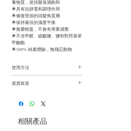
養物質，使頭髮保濕飽和
🌟具有抗靜電和調理作用
🌟修復受損的頭髮角質層
🌟保持最佳的濕度平衡
🌟無重輕盈，不會有厚重感覺
🌟不含甲醛、硫酸鹽、鹽和對羥基苯
甲酸酯
🌟100% 純素體驗，無殘忍動物
使用方法
洗髮後可用於濕潤或乾燥的頭髮。可以根
退貨政策
據頭髮的狀況調節份量。不用沖洗。
如果您對我們的產品質量不滿意，我們很
樂意退款給所有客戶。首先，您需要在收
到我們的產品後的前7天內通過電子郵件
通知我們。但是，您需要支付退回的運
費。謝謝。
相關產品