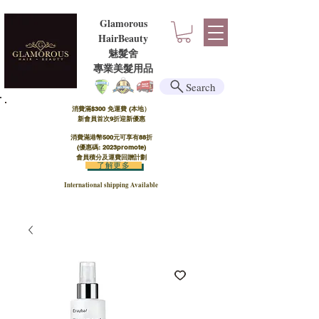
Glamorous
HairBeauty
魅髮舍
​​專業美髮用品
Search
消費滿$300 免運費 (本地）​
新會員首次9折迎新優惠
消費滿港幣500元可享有88折
(優惠碼: 2023promote)
會員積分及運費回贈計劃
了解更多
International shipping Available