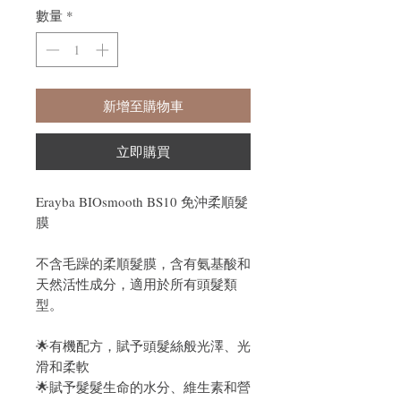
數量
*
新增至購物車
立即購買
Erayba BIOsmooth BS10 免沖柔順髮
膜
不含毛躁的柔順髮膜，含有氨基酸和
天然活性成分，適用於所有頭髮類
型。
🌟有機配方，賦予頭髮絲般光澤、光
滑和柔軟
🌟賦予髮髮生命的水分、維生素和營