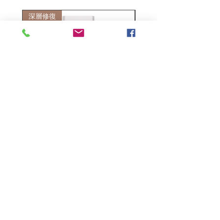
深層修復
敏感護理
Kerasilk Repairing 絲馭洸水
Kerastase BAIN VITAL
誘晶漾洗髮露 250ml
DERMO-CALM 頭
髮水 1000ml
一般價格
促銷價格
HK$140.00
HK$105.00
一般價格
HK$510.00