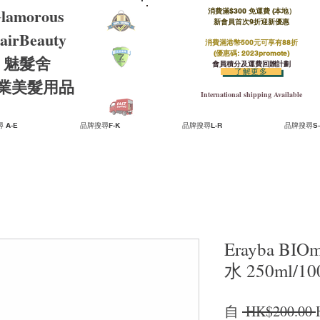
lamorous
消費滿$300 免運費 (本地）​
新會員首次9折迎新優惠
airBeauty
消費滿港幣500元可享有88折
(優惠碼: 2023promote)
魅髮舍
會員積分及運費回贈計劃
了解更多
​專業美髮用品
International shipping Available
 A-E
品牌搜尋F-K
品牌搜尋L-R
品牌搜尋S-
Erayba B
水 250ml/1
自
 HK$200.00 