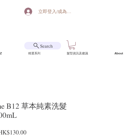
立即登入/成為會員
Search
Z
精選系列
髮型資訊及建議
About
IOme B12 草本純素洗髮
000mL
一般價格
促銷價格
HK$130.00