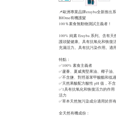
📌歐洲專業品牌erayba全新推出
BIOme有機護髮
100％素食無動物測試主義者！
100% 純素 Erayba 系列
護頭髮健康。具有抗氧化和恢復
充滿活力。具有抗污染作用。適
特點：
✅100% 素食主義者
✅蘆薈、夏威夷堅果油、椰子油
✅不含鹽、對羥基苯甲酸酯和低
✅天然果酸配方酸性 pH 值，不
✅1具有抗氧化和恢復活力的作用
活力
✅草本天然無污染成分適用於所
全天然有機成份：