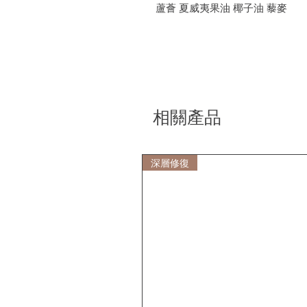
蘆薈 夏威夷果油 椰子油 藜麥
相關產品
深層修復