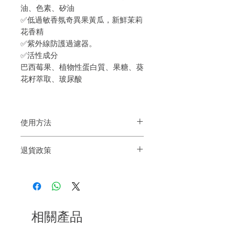
油、色素、矽油
✅低過敏香氛奇異果黃瓜，新鮮茉莉
花香精
✅紫外線防護過濾器。
✅
活性成分
巴西莓果、植物性蛋白質、果糖、葵
花籽萃取、玻尿酸
使用方法
使用前請搖勻。噴於濕髮或乾髮上，然後
退貨政策
梳理。無需沖洗。
如果您對我們的產品質量不滿意，我們很
樂意退款給所有客戶。首先，您需要在收
到我們的產品後的前7天內通過電子郵件
通知我們。但是，您需要支付退回的運
費。謝謝。
相關產品