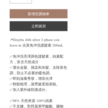
新增至購物車
立即購買
📌Erayba Abh silver 2-phase con
leave-in 去黃免沖洗護髮素 200mL
✅免沖洗亮澤調色護髮素，純素配
方，富含天然成分
✅適合金髮、挑染和灰髮。去除黃色
調，防止不必要的暖色調。
✅即刻滋養秀發，增添光澤
✅輕鬆梳理，讓秀髮柔順易梳。
✅加入紫外線防護成分。
✅98% 天然來源 100%純素
✅不含鹽、對羥基苯甲酸酯、礦物