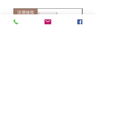
深層修復
敏感護理
Kerasilk Repairing 絲馭洸水
Kerastase BAIN VITAL
誘晶漾洗髮露 250ml
DERMO-CALM 頭
髮水 1000ml
一般價格
促銷價格
HK$140.00
HK$105.00
一般價格
HK$510.00