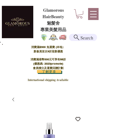
Glamorous
HairBeauty
魅髮舍
​​專業美髮用品
Search
消費滿$300 免運費 (本地）​
新會員首次9折迎新優惠
消費滿港幣500元可享有88折
(優惠碼: 2023promote)
會員積分及運費回贈計劃
了解更多
International shipping Available