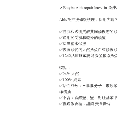
📌Erayba Abh repair leave-
Abh/免沖洗修復護理，採用尖端的 I
✅勝肽和透明質酸共同修復您的
✅適用於受損和乾燥的頭髮
✅深層補水保濕。
✅恢復頭髮的天然角蛋白並修復
✅1242活胜肽成份能激發膠原角
特點：
✅94% 天然
✅100% 純素
✅活性成分：三勝肽分子、玻尿
橄欖油
✅不含：硫酸鹽、鹽、對羥基苯
✅低過敏香精，甜調 美食麝香