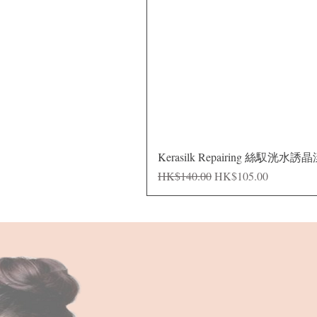
Kerasilk Repairing 絲馭洸水誘
一般價格
促銷價格
HK$140.00
HK$105.00