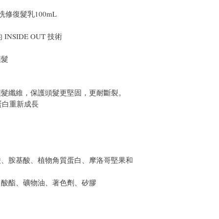
in 免沖洗修復髮乳100mL
NSIDE OUT 技術
頭髮
頭髮纖維，保護頭髮更堅固，更耐斷裂。
蛋白重新成長
酸、胺基酸、植物角質蛋白、摩洛哥堅果和
甲酸酯、礦物油、著色劑、矽膠