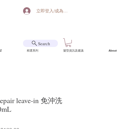
立即登入/成為會員
Search
Z
精選系列
髮型資訊及建議
About
repair leave-in 免沖洗
0mL