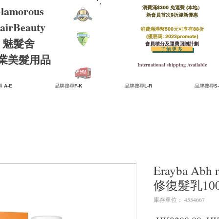
lamorous
消費滿$300 免運費 (本地）​
新會員首次9折迎新優惠
airBeauty
消費滿港幣500元可享有88折
(優惠碼: 2023promote)
魅髮舍
會員積分及運費回贈計劃
了解更多
​專業美髮用品
International shipping Available
 A-E
品牌搜尋F-K
品牌搜尋L-R
品牌搜尋S-
Erayba Abh 
修復髮乳10
庫存單位： 4554667