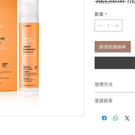
一
 HK$200.00 
HK
數量
*
新增至購物車
使用方法
洗髮、沖洗並用毛巾擦
退貨政策
2-3 泵，均勻塗抹到
洗。
如果您對我們的產品質
戶。首先，您需要在收
件通知我們。但是，您