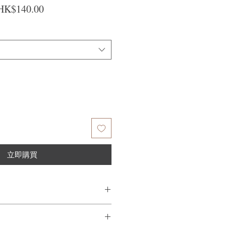
一般價格
促銷價格
HK$140.00
立即購買
在頭髮上並輕輕按摩，然後沖洗。