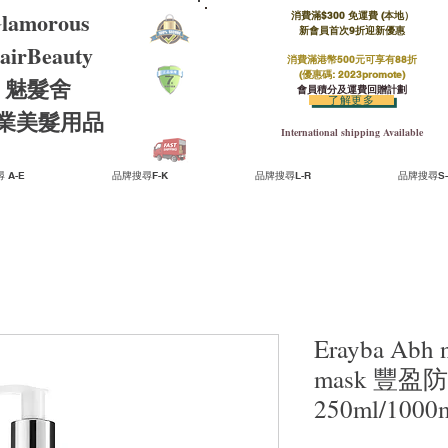
lamorous
消費滿$300 免運費 (本地）​
新會員首次9折迎新優惠
airBeauty
消費滿港幣500元可享有88折
(優惠碼: 2023promote)
魅髮舍
會員積分及運費回贈計劃
了解更多
​專業美髮用品
International shipping Available
 A-E
品牌搜尋F-K
品牌搜尋L-R
品牌搜尋S-
Erayba Abh n
mask 豐
250ml/1000