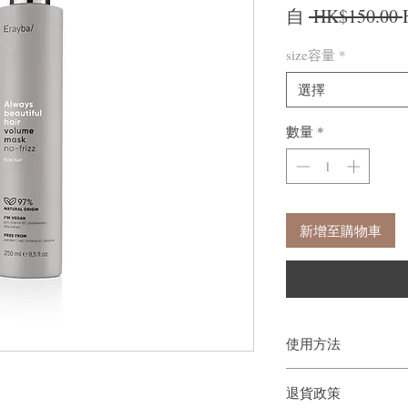
自
 HK$150.00 
size容量
*
選擇
數量
*
新增至購物車
使用方法
洗髮並沖洗。均勻塗抹
退貨政策