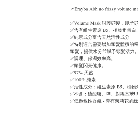
📌Erayba Abh no frizzy volu
✅
Volume Mask 呵護頭髮
✅
含有維生素原 B5、植物角蛋
✅
純素成分富含天然活性成分
✅
特別適合需要增加頭髮體積的
頭髮，提供水分並賦予頭髮活力
✅
調理、保濕效率高。
✅頭髮閃亮健康。
✅
97% 天然
✅100% 純素
✅
活性成分：維生素原 B5、植
✅
不含：硫酸鹽、鹽、對羥基苯
✅
低過敏性香氣 - 帶有茉莉花的