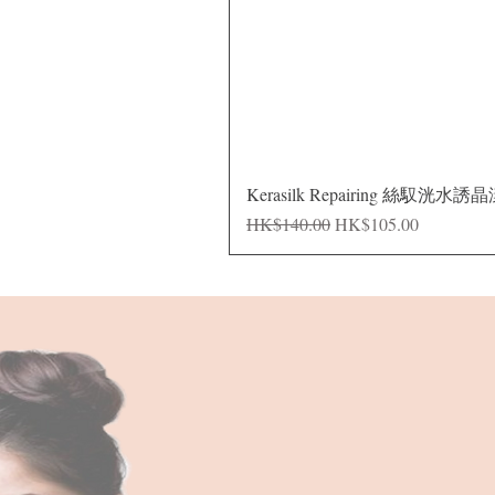
Kerasilk Repairing 絲馭洸水誘
一般價格
促銷價格
HK$140.00
HK$105.00