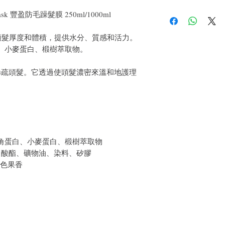
如果您對我們的產品質
me mask 豐盈防毛躁髮膜 250ml/1000ml
戶。首先，您需要在收
件通知我們。但是，您
，賦予頭髮厚度和體積，提供水分、質感和活力。
白、小麥蛋白、椴樹萃取物。
稀疏頭髮。它透過使頭髮濃密來溫和地護理
。
物角蛋白、小麥蛋白、椴樹萃取物
甲酸酯、礦物油、染料、矽膠
綠色果香