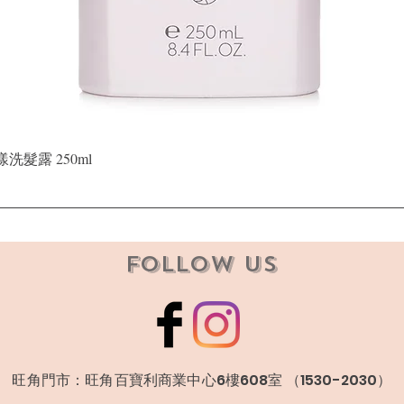
快速瀏覽
晶漾洗髮露 250ml
Follow Us
​旺角門市：旺角百寶利商業中心6樓608室 （1530-2030）